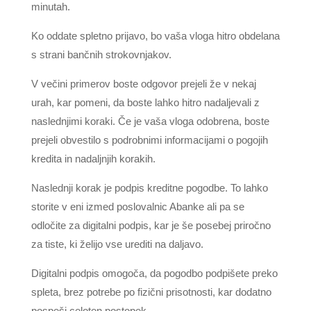
minutah.
Ko oddate spletno prijavo, bo vaša vloga hitro obdelana
s strani bančnih strokovnjakov.
V večini primerov boste odgovor prejeli že v nekaj
urah, kar pomeni, da boste lahko hitro nadaljevali z
naslednjimi koraki. Če je vaša vloga odobrena, boste
prejeli obvestilo s podrobnimi informacijami o pogojih
kredita in nadaljnjih korakih.
Naslednji korak je podpis kreditne pogodbe. To lahko
storite v eni izmed poslovalnic Abanke ali pa se
odločite za digitalni podpis, kar je še posebej priročno
za tiste, ki želijo vse urediti na daljavo.
Digitalni podpis omogoča, da pogodbo podpišete preko
spleta, brez potrebe po fizični prisotnosti, kar dodatno
pospeši celoten postopek.