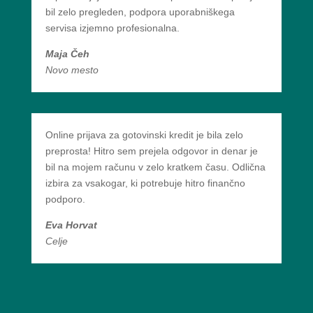
bil zelo pregleden, podpora uporabniškega
servisa izjemno profesionalna.
Maja Čeh
Novo mesto
Online prijava za gotovinski kredit je bila zelo
preprosta! Hitro sem prejela odgovor in denar je
bil na mojem računu v zelo kratkem času. Odlična
izbira za vsakogar, ki potrebuje hitro finančno
podporo.
Eva Horvat
Celje