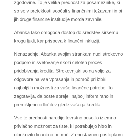
zgodovine. To je velika prednost za posameznike, ki
so se v preteklosti soočali s finančnimi težavami in bi
jih druge finančne institucije morda zavrnile.
Abanka tako omogoča dostop do sredstev širšemu
krogu ljudi, kar prispeva k finančni inkluziji.
Nenazadnje, Abanka svojim strankam nudi strokovno
podporo in svetovanje skozi celoten proces
pridobivanja kredita. Strokovnjaki so na voljo za
odgovore na vsa vprašanja in pomoč pri izbiri
najboljših možnosti za vaše finančne potrebe. To
zagotavlja, da boste sprejeli najbolj informirano in
premišljeno odločitev glede vašega kredita.
Vse te prednosti naredijo tovrstno posojilo izjemno
privlačno možnost za tiste, ki potrebujejo hitro in
učinkovito finančno pomoč. Z enostavnim postopkom