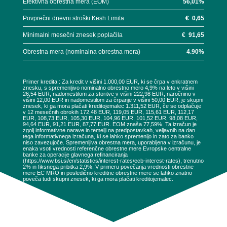
Efektivna obrestna mera (EOM)
56,01
%
Povprečni dnevni stroški Kesh Limita
€
0,65
Minimalni mesečni znesek poplačila
€
91,65
Obrestna mera (nominalna obrestna mera)
4.90
%
Primer kredita : Za kredit v višini 1.000,00 EUR, ki se črpa v enkratnem
znesku, s spremenljivo nominalno obrestno mero 4,9% na leto v višini
26,54 EUR, nadomestilom za storitve v višini 222,98 EUR, naročnino v
višini 12,00 EUR in nadomestilom za črpanje v višini 50,00 EUR, je skupni
znesek, ki ga mora plačati kreditojemalec 1.311,52 EUR, če se odplačuje
v 12 mesečnih obrokih 172,48 EUR, 119,05 EUR, 115,61 EUR, 112,17
EUR, 108,73 EUR, 105,30 EUR, 104,96 EUR, 101,52 EUR, 98,08 EUR,
94,64 EUR, 91,21 EUR, 87,77 EUR. EOM znaša 77,59%. Ta izračun je
zgolj informativne narave in temelji na predpostavkah, veljavnih na dan
tega informativnega izračuna, ki se lahko spremenijo in zato za banko
niso zavezujoče. Spremenljiva obrestna mera, uporabljena v izračunu, je
enaka vsoti vrednosti referenčne obrestne mere Evropske centralne
banke za operacije glavnega refinanciranja
(https://www.bsi.si/en/statistics/interest-rates/ecb-interest-rates), trenutno
2% in fiksnega pribitka 2,9%. V primeru povečanja vrednosti obrestne
mere EC MRO in posledično kreditne obrestne mere se lahko znatno
poveča tudi skupni znesek, ki ga mora plačati kreditojemalec.