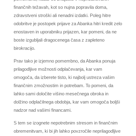
finančnih težavah, kot so nujna popravila doma,
zdravstveni stroški ali nenadni izdatki. Poleg hitre
odobritve je postopek prijave za Abanka hitri kredit zelo
enostaven in uporabniku prijazen, kar pomeni, da ne
boste izgubljali dragocenega časa z zapleteno
birokracijo.
Prav tako je izjemno pomembno, da Abanka ponuja
prilagodljive možnosti odplačevanja, kar vam
omogoča, da izberete tisto, ki najbolj ustreza vašim
finančnim zmožnostim in potrebam. To pomeni, da
lahko sami določite višino mesečnega obroka in
dolžino odplačilnega obdobja, kar vam omogoča boljši
nadzor nad vašimi financami.
S tem se izognete nepotrebnim stresom in finančnim
obremenitvam, ki bi jih lahko povzročile neprilagodljive