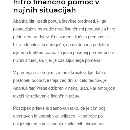
hitro finančno pomoč v
nujnih situacijah
Abanka hitri kredit ponuja številne prednosti, ki ga
postavljajo v ospredje med finančnimi produkti za hitro
pridobitev sredstev. Ena izmed ključnih prednosti je
hitra odobritev, ki omogoča, da do denarja pridete v
izjemno kratkem času. To je še posebej pomembno v
nujnih situacijah, kjer je čas ključnega pomena.
V primerjavi z drugimi vrstami kreditov, kjer lahko
postopek odobritve traja več dni ali celo tednov, je
Abanka hitri kredit
odobren v nekaj urah, kar omogoča
takojšnje reševanje finančnih težav.
Postopek prijave je zasnovan tako, da je čim bolj
enostaven in uporabniku prijazen. Ni potrebe po
dolgotrajnem izpolnjevanju zapletenih obrazcev ali