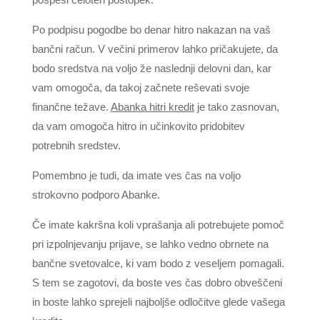
Po podpisu pogodbe bo denar hitro nakazan na vaš
bančni račun. V večini primerov lahko pričakujete, da
bodo sredstva na voljo že naslednji delovni dan, kar
vam omogoča, da takoj začnete reševati svoje
finančne težave.
Abanka hitri kredit
je tako zasnovan,
da vam omogoča hitro in učinkovito pridobitev
potrebnih sredstev.
Pomembno je tudi, da imate ves čas na voljo
strokovno podporo Abanke.
Če imate kakršna koli vprašanja ali potrebujete pomoč
pri izpolnjevanju prijave, se lahko vedno obrnete na
bančne svetovalce, ki vam bodo z veseljem pomagali.
S tem se zagotovi, da boste ves čas dobro obveščeni
in boste lahko sprejeli najboljše odločitve glede vašega