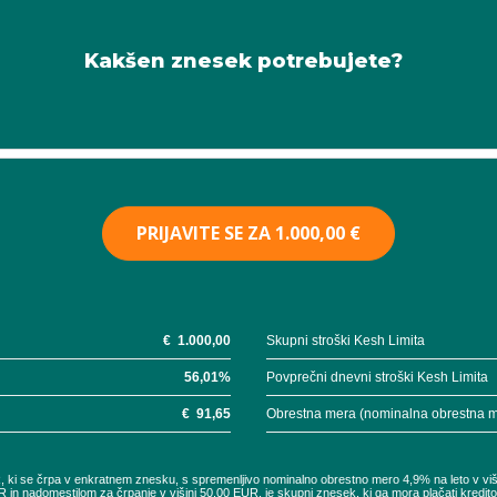
Kakšen znesek potrebujete?
PRIJAVITE SE ZA
1.000,00 €
€
1.000,00
Skupni stroški Kesh Limita
56,01
%
Povprečni dnevni stroški Kesh Limita
€
91,65
Obrestna mera (nominalna obrestna 
UR, ki se črpa v enkratnem znesku, s spremenljivo nominalno obrestno mero 4,9% na leto v vi
R in nadomestilom za črpanje v višini 50,00 EUR, je skupni znesek, ki ga mora plačati kredi