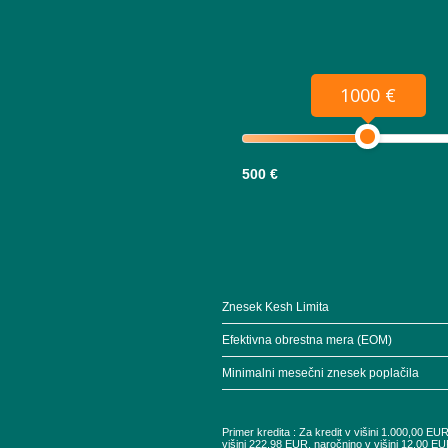
1000 €
500 €
Znesek Kesh Limita
Efektivna obrestna mera (EOM)
Minimalni mesečni znesek poplačila
Primer kredita : Za kredit v višini 1.000,00 E
višini 222,98 EUR, naročnino v višini 12,00 EU