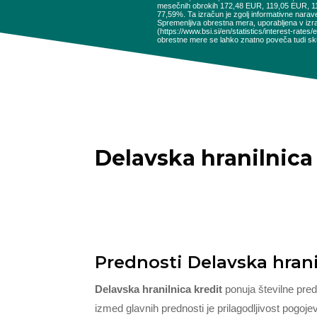
mesečnih obrokih 172,48 EUR, 119,05 EUR, 
77,59%. Ta izračun je zgolj informativne narav
Spremenljiva obrestna mera, uporabljena v izr
(https://www.bsi.si/en/statistics/interest-rat
obrestne mere se lahko znatno poveča tudi sku
Delavska hranilnica
Prednosti Delavska hran
Delavska hranilnica kredit
ponuja številne pre
izmed glavnih prednosti je prilagodljivost pogoje