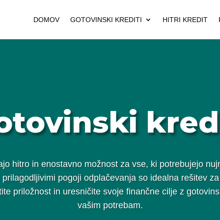
DOMOV
GOTOVINSKI KREDITI
HITRI KREDIT
otovinski kredi
jajo hitro in enostavno možnost za vse, ki potrebujejo n
 prilagodljivimi pogoji odplačevanja so idealna rešitev z
te priložnost in uresničite svoje finančne cilje z gotovin
vašim potrebam.