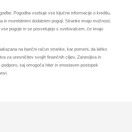
ogodbe. Pogodba vsebuje vse ključne informacije o kreditu,
a in morebitnimi dodatnimi pogoji. Stranke imajo možnost,
vse pogoje in se posvetujejo s svetovalcem, če imajo
nakazana na bančni račun stranke, kar pomeni, da lahko
va za uresničitev svojih finančnih ciljev. Zanesljiva in
čno podporo, saj omogoča hiter in enostaven postopek
novi.