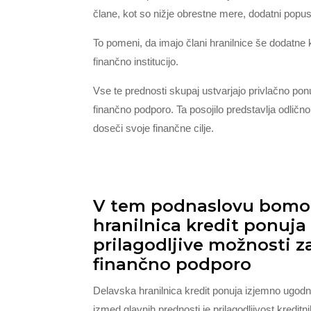
člane, kot so nižje obrestne mere, dodatni popus
To pomeni, da imajo člani hranilnice še dodatne 
finančno institucijo.
Vse te prednosti skupaj ustvarjajo privlačno po
finančno podporo. Ta posojilo predstavlja odlično i
doseči svoje finančne cilje.
V tem podnaslovu bomo r
hranilnica kredit ponuj
prilagodljive možnosti z
finančno podporo
Delavska hranilnica kredit ponuja izjemno ugod
izmed glavnih prednosti je prilagodljivost kredit