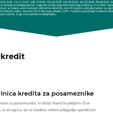
115,61 EUR, 112,17 EUR, 108,73 EUR, 105,30 EUR, 104,96 EUR, 101,52 EUR, 98,08 EUR, 
e in temelji na predpostavkah, veljavnih na dan tega informativnega izračuna, ki se lahko sp
ačunu, je enaka vsoti vrednosti referenčne obrestne mere Evropske centralne banke za opera
es/ecb-interest-rates), trenutno 2% in fiksnega pribitka 2,9%. V primeru povečanja vrednosti 
pni znesek, ki ga mora plačati kreditojemalec.
 kredit
ilnica kredita za posameznike
dnosti za posameznike, ki iščejo finančno podporo. Ena
v, ki omogoča, da se kreditne rešitve prilagodijo specifičnim