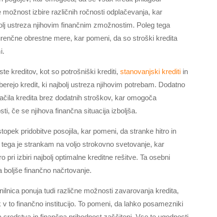
možnost izbire različnih ročnosti odplačevanja, kar
olj ustreza njihovim finančnim zmožnostim. Poleg tega
enčne obrestne mere, kar pomeni, da so stroški kredita
i.
ste kreditov, kot so potrošniški krediti,
stanovanjski krediti
in
erejo kredit, ki najbolj ustreza njihovim potrebam. Dodatno
čila kredita brez dodatnih stroškov, kar omogoča
, če se njihova finančna situacija izboljša.
pek pridobitve posojila, kar pomeni, da stranke hitro in
 tega je strankam na voljo strokovno svetovanje, kar
pri izbiri najbolj optimalne kreditne rešitve. Ta osebni
 boljše finančno načrtovanje.
nilnica ponuja tudi različne možnosti zavarovanja kredita,
v to finančno institucijo. To pomeni, da lahko posamezniki
va sredstva in finančna prihodnost zaščiteni. Vse te ugodnosti