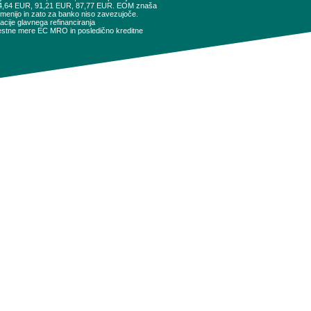
94,64 EUR, 91,21 EUR, 87,77 EUR. EOM znaša
remenijo in zato za banko niso zavezujoče.
cije glavnega refinanciranja
obrestne mere EC MRO in posledično kreditne