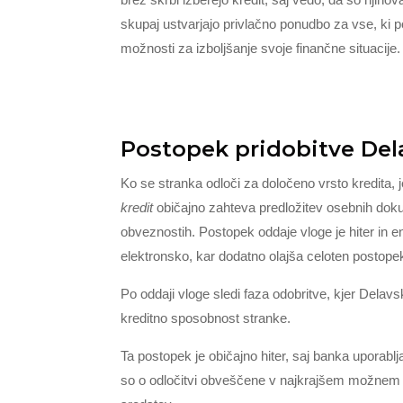
skupaj ustvarjajo privlačno ponudbo za vse, ki po
možnosti za izboljšanje svoje finančne situacije.
Postopek pridobitve Dela
Ko se stranka odloči za določeno vrsto kredita, 
kredit
običajno zahteva predložitev osebnih doku
obveznostih. Postopek oddaje vloge je hiter in 
elektronsko, kar dodatno olajša celoten postope
Po oddaji vloge sledi faza odobritve, kjer Delav
kreditno sposobnost stranke.
Ta postopek je običajno hiter, saj banka uporabl
so o odločitvi obveščene v najkrajšem možnem č