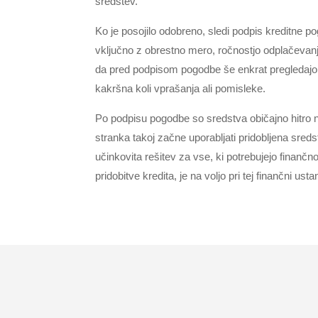
sredstev.
Ko je posojilo odobreno, sledi podpis kreditne p
vključno z obrestno mero, ročnostjo odplačevanj
da pred podpisom pogodbe še enkrat pregledajo 
kakršna koli vprašanja ali pomisleke.
Po podpisu pogodbe so sredstva običajno hitro 
stranka takoj začne uporabljati pridobljena sredst
učinkovita rešitev za vse, ki potrebujejo finan
pridobitve kredita, je na voljo pri tej finančni usta