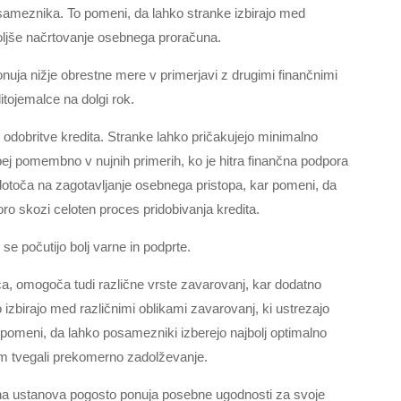
meznika. To pomeni, da lahko stranke izbirajo med
boljše načrtovanje osebnega proračuna.
nuja nižje obrestne mere v primerjavi z drugimi finančnimi
itojemalce na dolgi rok.
 odobritve kredita. Stranke lahko pričakujejo minimalno
ebej pomembno v nujnih primerih, ko je hitra finančna podpora
otoča na zagotavljanje osebnega pristopa, kar pomeni, da
ro skozi celoten proces pridobivanja kredita.
se počutijo bolj varne in podprte.
ica, omogoča tudi različne vrste zavarovanj, kar dodatno
izbirajo med različnimi oblikami zavarovanj, ki ustrezajo
pomeni, da lahko posamezniki izberejo najbolj optimalno
tem tvegali prekomerno zadolževanje.
čna ustanova pogosto ponuja posebne ugodnosti za svoje