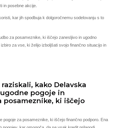
ti in posebne akcije.
koristi, kar jih spodbuja k dolgoročnemu sodelovanju s to
nudbo za posameznike, ki iščejo zanesljivo in ugodno
zbiro za vse, ki želijo izboljšati svojo finančno situacijo in
aziskali, kako Delavska
a ugodne pogoje in
a posameznike, ki iščejo
ne pogoje za posameznike, ki iščejo finančno podporo. Ena
nih pogojev, kar omogoča, da se vsak kredit prilagodi