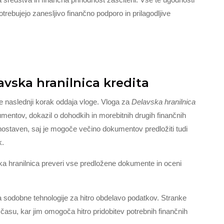
trebujejo zanesljivo finančno podporo in prilagodljive
vska hranilnica kredita
je naslednji korak oddaja vloge. Vloga za
Delavska hranilnica
mentov, dokazil o dohodkih in morebitnih drugih finančnih
enostaven, saj je mogoče večino dokumentov predložiti tudi
k.
ska hranilnica preveri vse predložene dokumente in oceni
ja sodobne tehnologije za hitro obdelavo podatkov. Stranke
asu, kar jim omogoča hitro pridobitev potrebnih finančnih