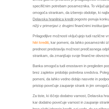
specifičnim potrebam posameznika. To vključuje 
omogoča strankam, da izberejo obdobje, ki najb
Delavska hranilnica kredit
pogosto ponuja konkur
nižji v primerjavi z drugimi finančnimi institucijam
Prilagodljive možnosti vključujejo tudi različne vr
hitri krediti
, kar pomeni, da lahko posamezniki izb
prednost predstavlja možnost predčasnega odpla
strankam, da zmanjšajo svoje finančne obveznosti
Banka omogoča tudi enostaven in pregleden posto
brez zapletov pridobijo potrebna sredstva. Poleg
pomeni, da lahko vedno dobijo nasvete in podporo 
pristop povečuje zaupanje strank in jim omogoča
Za tiste, ki iščejo dodatno varnost, Delavska hra
kar dodatno povečuje varnost in zaupanje strank 
brez skrbi izberejo kredit, saj vedo, da so njiho