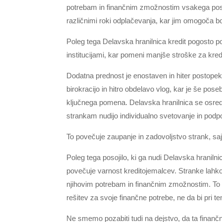
potrebam in finančnim zmožnostim vsakega posa
različnimi roki odplačevanja, kar jim omogoča 
Poleg tega Delavska hranilnica kredit pogosto po
institucijami, kar pomeni manjše stroške za kred
Dodatna prednost je enostaven in hiter postopek
birokracijo in hitro obdelavo vlog, kar je še pos
ključnega pomena. Delavska hranilnica se osred
strankam nudijo individualno svetovanje in podpo
To povečuje zaupanje in zadovoljstvo strank, saj 
Poleg tega posojilo, ki ga nudi Delavska hraniln
povečuje varnost kreditojemalcev. Stranke lahko 
njihovim potrebam in finančnim zmožnostim. To 
rešitev za svoje finančne potrebe, ne da bi pri 
Ne smemo pozabiti tudi na dejstvo, da ta finan