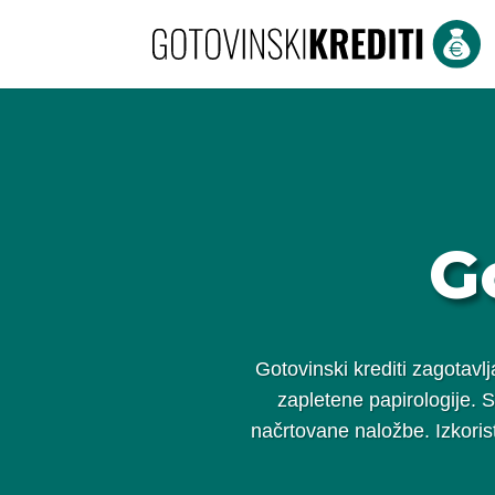
G
Gotovinski krediti zagotavl
zapletene papirologije. S
načrtovane naložbe. Izkoristi