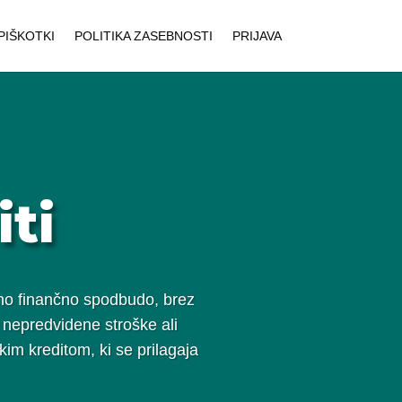
PIŠKOTKI
POLITIKA ZASEBNOSTI
PRIJAVA
ti
ujno finančno spodbudo, brez
a nepredvidene stroške ali
skim kreditom, ki se prilagaja