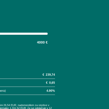
4000 €
€
239,74
€
0,65
mera)
4.90
%
šini 26,54 EUR, nadomestilom za storitve v
tojemalec 1.311,52 EUR, če se odplačuje v 12