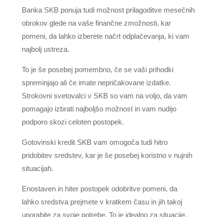
Banka SKB ponuja tudi možnost prilagoditve mesečnih
obrokov glede na vaše finančne zmožnosti, kar
pomeni, da lahko izberete načrt odplačevanja, ki vam
najbolj ustreza.
To je še posebej pomembno, če se vaši prihodki
spreminjajo ali če imate nepričakovane izdatke.
Strokovni svetovalci v SKB so vam na voljo, da vam
pomagajo izbrati najboljšo možnost in vam nudijo
podporo skozi celoten postopek.
Gotovinski kredit SKB vam omogoča tudi hitro
pridobitev sredstev, kar je še posebej koristno v nujnih
situacijah.
Enostaven in hiter postopek odobritve pomeni, da
lahko sredstva prejmete v kratkem času in jih takoj
uporabite za svoje potrebe. To je idealno za situacije,