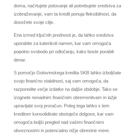
doma, načrtujete potovanje ali potrebujete sredstva za
izobraževanje, vam ta kredit ponuja fleksibilnost, da
dosežete svoje cilje.
Ena izmed ključnih prednosti je, da lahko sredstva
uporabite za katerikoli namen, kar vam omogoča
popolno svobodo pri odločanju, kako boste porabili
denar.
S pomočjo Gotovinskega kredita SKB lahko izboljšate
svojo finančno stabilnost, saj vam omogoča, da
razporedite večje izdatke na daljše obdobje. Tako se
izognete nenadnim finančnim obremenitvam in lažje
upravljate svoj proračun. Poleg tega lahko s tem
kreditom konsolidirate obstoječe dolgove, kar vam
omogoča boljši pregled nad vašimi finančnimi
obveznostmi in potencialno nižje obrestne mere.