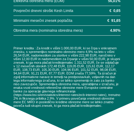
Efektivna obrestna mera (EOM)
56,01
%
Povprečni dnevni stroški Kesh Limita
€
0,65
Minimalni mesečni znesek poplačila
€
91,65
Obrestna mera (nominalna obrestna mera)
4.90
%
Primer kredita : Za kredit v višini 1.000,00 EUR, ki se črpa v enkratnem
znesku, s spremenljivo nominalno obrestno mero 4,9% na leto v višini
26,54 EUR, nadomestilom za storitve v višini 222,98 EUR, naročnino v
višini 12,00 EUR in nadomestilom za črpanje v višini 50,00 EUR, je skupni
znesek, ki ga mora plačati kreditojemalec 1.311,52 EUR, če se odplačuje
v 12 mesečnih obrokih 172,48 EUR, 119,05 EUR, 115,61 EUR, 112,17
EUR, 108,73 EUR, 105,30 EUR, 104,96 EUR, 101,52 EUR, 98,08 EUR,
94,64 EUR, 91,21 EUR, 87,77 EUR. EOM znaša 77,59%. Ta izračun je
zgolj informativne narave in temelji na predpostavkah, veljavnih na dan
tega informativnega izračuna, ki se lahko spremenijo in zato za banko
niso zavezujoče. Spremenljiva obrestna mera, uporabljena v izračunu, je
enaka vsoti vrednosti referenčne obrestne mere Evropske centralne
banke za operacije glavnega refinanciranja
(https://www.bsi.si/en/statistics/interest-rates/ecb-interest-rates), trenutno
2% in fiksnega pribitka 2,9%. V primeru povečanja vrednosti obrestne
mere EC MRO in posledično kreditne obrestne mere se lahko znatno
poveča tudi skupni znesek, ki ga mora plačati kreditojemalec.