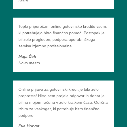
Kranj
Toplo priporočam online gotovinske kredite vsem,
ki potrebujejo hitro finančno pomoč. Postopek je
bil zelo pregleden, podpora uporabniškega
servisa izjemno profesionalna.
Maja Čeh
Novo mesto
Online prijava za gotovinski kredit je bila zelo
preprosta! Hitro sem prejela odgovor in denar je
bil na mojem računu v zelo kratkem času. Odlična
izbira za vsakogar, ki potrebuje hitro finančno
podporo.
Eva Horvat