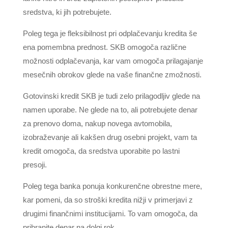
sredstva, ki jih potrebujete.
Poleg tega je fleksibilnost pri odplačevanju kredita še
ena pomembna prednost. SKB omogoča različne
možnosti odplačevanja, kar vam omogoča prilagajanje
mesečnih obrokov glede na vaše finančne zmožnosti.
Gotovinski kredit SKB je tudi zelo prilagodljiv glede na
namen uporabe. Ne glede na to, ali potrebujete denar
za prenovo doma, nakup novega avtomobila,
izobraževanje ali kakšen drug osebni projekt, vam ta
kredit omogoča, da sredstva uporabite po lastni
presoji.
Poleg tega banka ponuja konkurenčne obrestne mere,
kar pomeni, da so stroški kredita nižji v primerjavi z
drugimi finančnimi institucijami. To vam omogoča, da
prihranite denar na dolgi rok.