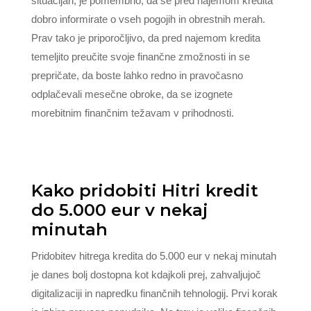
situacijah, je pomembno, da se pred najemom kredita
dobro informirate o vseh pogojih in obrestnih merah.
Prav tako je priporočljivo, da pred najemom kredita
temeljito preučite svoje finančne zmožnosti in se
prepričate, da boste lahko redno in pravočasno
odplačevali mesečne obroke, da se izognete
morebitnim finančnim težavam v prihodnosti.
Kako pridobiti Hitri kredit
do 5.000 eur v nekaj
minutah
Pridobitev hitrega kredita do 5.000 eur v nekaj minutah
je danes bolj dostopna kot kdajkoli prej, zahvaljujoč
digitalizaciji in napredku finančnih tehnologij. Prvi korak