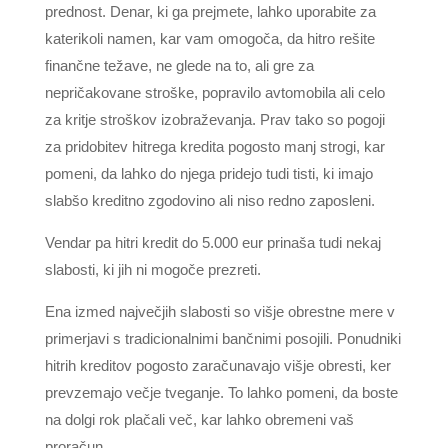
prednost. Denar, ki ga prejmete, lahko uporabite za
katerikoli namen, kar vam omogoča, da hitro rešite
finančne težave, ne glede na to, ali gre za
nepričakovane stroške, popravilo avtomobila ali celo
za kritje stroškov izobraževanja. Prav tako so pogoji
za pridobitev hitrega kredita pogosto manj strogi, kar
pomeni, da lahko do njega pridejo tudi tisti, ki imajo
slabšo kreditno zgodovino ali niso redno zaposleni.
Vendar pa hitri kredit do 5.000 eur prinaša tudi nekaj
slabosti, ki jih ni mogoče prezreti.
Ena izmed največjih slabosti so višje obrestne mere v
primerjavi s tradicionalnimi bančnimi posojili. Ponudniki
hitrih kreditov pogosto zaračunavajo višje obresti, ker
prevzemajo večje tveganje. To lahko pomeni, da boste
na dolgi rok plačali več, kar lahko obremeni vaš
proračun.