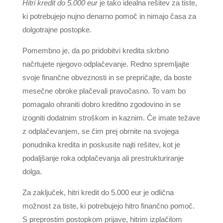
Hitri kredit do 5.000 eur
je tako idealna rešitev za tiste,
ki potrebujejo nujno denarno pomoč in nimajo časa za
dolgotrajne postopke.
Pomembno je, da po pridobitvi kredita skrbno
načrtujete njegovo odplačevanje. Redno spremljajte
svoje finančne obveznosti in se prepričajte, da boste
mesečne obroke plačevali pravočasno. To vam bo
pomagalo ohraniti dobro kreditno zgodovino in se
izogniti dodatnim stroškom in kaznim. Če imate težave
z odplačevanjem, se čim prej obrnite na svojega
ponudnika kredita in poskusite najti rešitev, kot je
podaljšanje roka odplačevanja ali prestrukturiranje
dolga.
Za zaključek, hitri kredit do 5.000 eur je odlična
možnost za tiste, ki potrebujejo hitro finančno pomoč.
S preprostim postopkom prijave, hitrim izplačilom