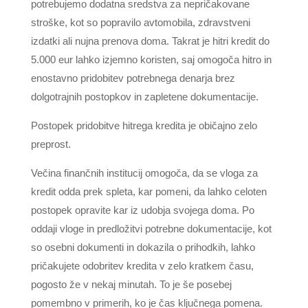
potrebujemo dodatna sredstva za nepričakovane
stroške, kot so popravilo avtomobila, zdravstveni
izdatki ali nujna prenova doma. Takrat je hitri kredit do
5.000 eur lahko izjemno koristen, saj omogoča hitro in
enostavno pridobitev potrebnega denarja brez
dolgotrajnih postopkov in zapletene dokumentacije.
Postopek pridobitve hitrega kredita je običajno zelo
preprost.
Večina finančnih institucij omogoča, da se vloga za
kredit odda prek spleta, kar pomeni, da lahko celoten
postopek opravite kar iz udobja svojega doma. Po
oddaji vloge in predložitvi potrebne dokumentacije, kot
so osebni dokumenti in dokazila o prihodkih, lahko
pričakujete odobritev kredita v zelo kratkem času,
pogosto že v nekaj minutah. To je še posebej
pomembno v primerih, ko je čas ključnega pomena.