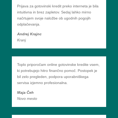
Prijava za gotovinski kredit preko interneta je bila
intuitivna in brez zapletov. Sedaj lahko mirno
načrtujem svoje naložbe ob ugodnih pogojih
odplačevanja.
Andrej Krajnc
Kranj
Toplo priporočam online gotovinske kredite vsem,
ki potrebujejo hitro finančno pomoč. Postopek je
bil zelo pregleden, podpora uporabniškega
servisa izjemno profesionalna.
Maja Čeh
Novo mesto