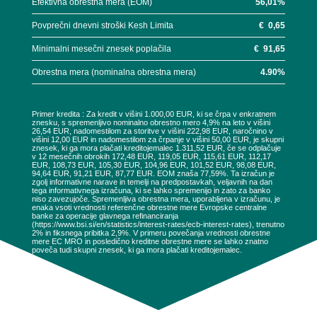
Efektivna obrestna mera (EOM)
56,01
%
Povprečni dnevni stroški Kesh Limita
€
0,65
Minimalni mesečni znesek poplačila
€
91,65
Obrestna mera (nominalna obrestna mera)
4.90
%
Primer kredita : Za kredit v višini 1.000,00 EUR, ki se črpa v enkratnem
znesku, s spremenljivo nominalno obrestno mero 4,9% na leto v višini
26,54 EUR, nadomestilom za storitve v višini 222,98 EUR, naročnino v
višini 12,00 EUR in nadomestilom za črpanje v višini 50,00 EUR, je skupni
znesek, ki ga mora plačati kreditojemalec 1.311,52 EUR, če se odplačuje
v 12 mesečnih obrokih 172,48 EUR, 119,05 EUR, 115,61 EUR, 112,17
EUR, 108,73 EUR, 105,30 EUR, 104,96 EUR, 101,52 EUR, 98,08 EUR,
94,64 EUR, 91,21 EUR, 87,77 EUR. EOM znaša 77,59%. Ta izračun je
zgolj informativne narave in temelji na predpostavkah, veljavnih na dan
tega informativnega izračuna, ki se lahko spremenijo in zato za banko
niso zavezujoče. Spremenljiva obrestna mera, uporabljena v izračunu, je
enaka vsoti vrednosti referenčne obrestne mere Evropske centralne
banke za operacije glavnega refinanciranja
(https://www.bsi.si/en/statistics/interest-rates/ecb-interest-rates), trenutno
2% in fiksnega pribitka 2,9%. V primeru povečanja vrednosti obrestne
mere EC MRO in posledično kreditne obrestne mere se lahko znatno
poveča tudi skupni znesek, ki ga mora plačati kreditojemalec.