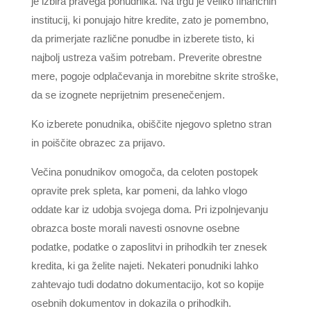
je izbira pravega ponudnika. Na trgu je veliko finančnih
institucij, ki ponujajo hitre kredite, zato je pomembno,
da primerjate različne ponudbe in izberete tisto, ki
najbolj ustreza vašim potrebam. Preverite obrestne
mere, pogoje odplačevanja in morebitne skrite stroške,
da se izognete neprijetnim presenečenjem.
Ko izberete ponudnika, obiščite njegovo spletno stran
in poiščite obrazec za prijavo.
Večina ponudnikov omogoča, da celoten postopek
opravite prek spleta, kar pomeni, da lahko vlogo
oddate kar iz udobja svojega doma. Pri izpolnjevanju
obrazca boste morali navesti osnovne osebne
podatke, podatke o zaposlitvi in prihodkih ter znesek
kredita, ki ga želite najeti. Nekateri ponudniki lahko
zahtevajo tudi dodatno dokumentacijo, kot so kopije
osebnih dokumentov in dokazila o prihodkih.