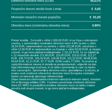
Efektivna obrestna mera (EOM)
56,01
%
Povprečni dnevni stroški Kesh Limita
€
0,65
Minimalni mesečni znesek poplačila
€
91,65
Obrestna mera (nominalna obrestna mera)
4.90
%
Primer kredita : Za kredit v višini 1.000,00 EUR, ki se črpa v enkratnem
znesku, s spremenljivo nominalno obrestno mero 4,9% na leto v višini
26,54 EUR, nadomestilom za storitve v višini 222,98 EUR, naročnino v
višini 12,00 EUR in nadomestilom za črpanje v višini 50,00 EUR, je skupni
znesek, ki ga mora plačati kreditojemalec 1.311,52 EUR, če se odplačuje
v 12 mesečnih obrokih 172,48 EUR, 119,05 EUR, 115,61 EUR, 112,17
EUR, 108,73 EUR, 105,30 EUR, 104,96 EUR, 101,52 EUR, 98,08 EUR,
94,64 EUR, 91,21 EUR, 87,77 EUR. EOM znaša 77,59%. Ta izračun je
zgolj informativne narave in temelji na predpostavkah, veljavnih na dan
tega informativnega izračuna, ki se lahko spremenijo in zato za banko
niso zavezujoče. Spremenljiva obrestna mera, uporabljena v izračunu, je
enaka vsoti vrednosti referenčne obrestne mere Evropske centralne
banke za operacije glavnega refinanciranja
(https://www.bsi.si/en/statistics/interest-rates/ecb-interest-rates), trenutno
2% in fiksnega pribitka 2,9%. V primeru povečanja vrednosti obrestne
mere EC MRO in posledično kreditne obrestne mere se lahko znatno
poveča tudi skupni znesek, ki ga mora plačati kreditojemalec.