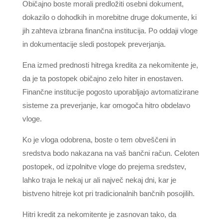
Običajno boste morali predložiti osebni dokument,
dokazilo o dohodkih in morebitne druge dokumente, ki
jih zahteva izbrana finančna institucija. Po oddaji vloge
in dokumentacije sledi postopek preverjanja.
Ena izmed prednosti hitrega kredita za nekomitente je,
da je ta postopek običajno zelo hiter in enostaven.
Finančne institucije pogosto uporabljajo avtomatizirane
sisteme za preverjanje, kar omogoča hitro obdelavo
vloge.
Ko je vloga odobrena, boste o tem obveščeni in
sredstva bodo nakazana na vaš bančni račun. Celoten
postopek, od izpolnitve vloge do prejema sredstev,
lahko traja le nekaj ur ali največ nekaj dni, kar je
bistveno hitreje kot pri tradicionalnih bančnih posojilih.
Hitri kredit za nekomitente je zasnovan tako, da