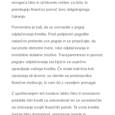
omogoča hitro in učinkovito rešitev za tiste, ki
potrebujejo finančno pomoč brez dolgotrajnega
čakanja.
Pomembno je tudi, da se seznanite s pogoji
odplačevanja kredita. Pred podpisom pogodbe
natančno preberite vse pogoje in se prepričajte, da
razumete obrestne mere, roke odplačevanja in
morebitne dodatne stroške. Transparentnost in jasnost
pogojev odplačevanja sta ključni za uspešno
upravljanje vašega kredita. Če imate kakršna koli
vprašanja ali dvome, se obrnite na predstavnika
finančne institucije, ki vam bo z veseljem pomagal.
Z upoštevanjem teh korakov lahko hitro in enostavno
pridobite
hitri kredit za nekomitente
ter se osredotočite
na reševanje svojih finančnih potreb. Ta vrsta kredita
ponuja hitro dostopnost, enostavne pogoje in