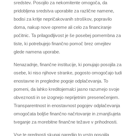
sredstev. Posojilo za nekomitente omogoča, da
pridobljena sredstva uporabite za različne namene,
bodisi za kritje nepričakovanih stroškov, popravilo
doma, nakup nove opreme ali celo za financiranje
počitnic. Ta prilagodljivost je še posebej pomembna za
tiste, ki potrebujejo finančno pomoč brez omejitev
glede namena uporabe.
Nenazadnje, finančne institucije, ki ponujajo posojila za
osebe, ki niso njihove stranke, pogosto omogočajo tudi
enostavne in pregledne pogoje odplačevanja. To
pomeni, da lahko kreditojemalci jasno razumejo svoje
obveznosti in se izognejo neprijetnim presenečenjem.
Transparentnost in enostavnost pogojev odplačevanja
omogočata boljše finančno načrtovanje in zmanjšujeta
tveganje za morebitne finančne težave v prihodnosti.
Vse te prednosti skupaj naredijo to vrsto posojila