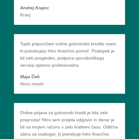
Andrej Krajnc
Kranj
Toplo priporočam online gotovinske kredite vsem,
ki potrebujejo hitro finančno pomoč. Postopek je
bil zelo pregleden, podpora uporabniškega
servisa izjemno profesionalna.
Maja Čeh
Novo mesto
Online prijava za gotovinski kredit je bila zelo
preprosta! Hitro sem prejela odgovor in denar je
bil na mojem računu v zelo kratkem času. Odlična
izbira za vsakogar, ki potrebuje hitro finančno