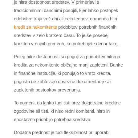
je hitra dostopnost sredstev. V primerjavi s
tradicionalnimi bančnimi posojili, kjer lahko postopek
odobritve traja več dni ali celo tednov, omogoča hitri
kredit za nekomitente
pridobitev potrebnih finančnih
sredstev v zelo kratkem času. To je še posebej
koristno v nujnih primerih, ko potrebujete denar takoj.
Poleg hitre dostopnosti so pogoji za pridobitev hitrega
kredita za nekomitente običajno manj zapleteni. Banke
in finančne institucije, ki ponujajo to vrsto kredita,
pogosto ne zahtevajo obsežne dokumentacije ali
zapletenih postopkov preverjanja.
To pomeni, da lahko tudi tisti brez dolgotrajne kreditne
zgodovine ali tisti, ki niso redni komitenti, hitro in
enostavno pridobijo potrebna sredstva.
Dodatna prednost je tudi fleksibilnost pri uporabi