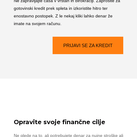
Ne zapravljajte časa v vrstah in birokraciji. Zaprosite za
gotovinski kredit prek spleta in izkoristite hitro ter
enostavno postopek. Z le nekaj kliki lahko denar že
imate na svojem računu.
PRIJAVI SE ZA KREDIT
Opravite svoje finančne cilje
Ne glede na to, ali potrebujete denar za nujne stroške ali