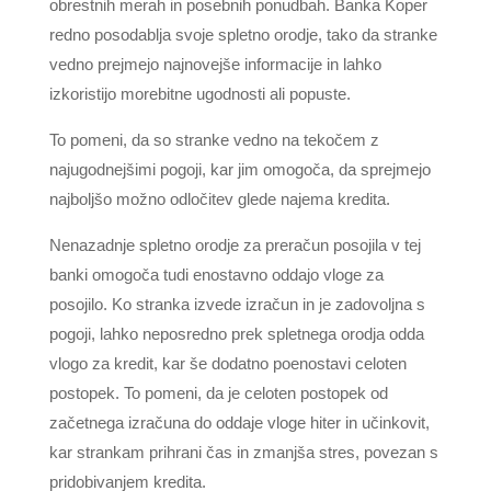
obrestnih merah in posebnih ponudbah. Banka Koper
redno posodablja svoje spletno orodje, tako da stranke
vedno prejmejo najnovejše informacije in lahko
izkoristijo morebitne ugodnosti ali popuste.
To pomeni, da so stranke vedno na tekočem z
najugodnejšimi pogoji, kar jim omogoča, da sprejmejo
najboljšo možno odločitev glede najema kredita.
Nenazadnje spletno orodje za preračun posojila v tej
banki omogoča tudi enostavno oddajo vloge za
posojilo. Ko stranka izvede izračun in je zadovoljna s
pogoji, lahko neposredno prek spletnega orodja odda
vlogo za kredit, kar še dodatno poenostavi celoten
postopek. To pomeni, da je celoten postopek od
začetnega izračuna do oddaje vloge hiter in učinkovit,
kar strankam prihrani čas in zmanjša stres, povezan s
pridobivanjem kredita.