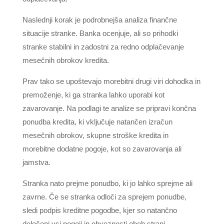
Naslednji korak je podrobnejša analiza finančne
situacije stranke. Banka ocenjuje, ali so prihodki
stranke stabilni in zadostni za redno odplačevanje
mesečnih obrokov kredita.
Prav tako se upoštevajo morebitni drugi viri dohodka in
premoženje, ki ga stranka lahko uporabi kot
zavarovanje. Na podlagi te analize se pripravi končna
ponudba kredita, ki vključuje natančen izračun
mesečnih obrokov, skupne stroške kredita in
morebitne dodatne pogoje, kot so zavarovanja ali
jamstva.
Stranka nato prejme ponudbo, ki jo lahko sprejme ali
zavrne. Če se stranka odloči za sprejem ponudbe,
sledi podpis kreditne pogodbe, kjer so natančno
določeni vsi pogoji in obveznosti obeh strani.