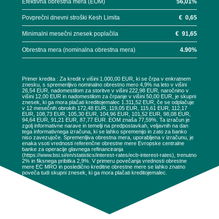
Efektivna obrestna mera (EOM)
56,01
%
Povprečni dnevni stroški Kesh Limita
€
0,65
Minimalni mesečni znesek poplačila
€
91,65
Obrestna mera (nominalna obrestna mera)
4.90
%
Primer kredita : Za kredit v višini 1.000,00 EUR, ki se črpa v enkratnem
znesku, s spremenljivo nominalno obrestno mero 4,9% na leto v višini
26,54 EUR, nadomestilom za storitve v višini 222,98 EUR, naročnino v
višini 12,00 EUR in nadomestilom za črpanje v višini 50,00 EUR, je skupni
znesek, ki ga mora plačati kreditojemalec 1.311,52 EUR, če se odplačuje
v 12 mesečnih obrokih 172,48 EUR, 119,05 EUR, 115,61 EUR, 112,17
EUR, 108,73 EUR, 105,30 EUR, 104,96 EUR, 101,52 EUR, 98,08 EUR,
94,64 EUR, 91,21 EUR, 87,77 EUR. EOM znaša 77,59%. Ta izračun je
zgolj informativne narave in temelji na predpostavkah, veljavnih na dan
tega informativnega izračuna, ki se lahko spremenijo in zato za banko
niso zavezujoče. Spremenljiva obrestna mera, uporabljena v izračunu, je
enaka vsoti vrednosti referenčne obrestne mere Evropske centralne
banke za operacije glavnega refinanciranja
(https://www.bsi.si/en/statistics/interest-rates/ecb-interest-rates), trenutno
2% in fiksnega pribitka 2,9%. V primeru povečanja vrednosti obrestne
mere EC MRO in posledično kreditne obrestne mere se lahko znatno
poveča tudi skupni znesek, ki ga mora plačati kreditojemalec.