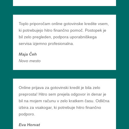
Toplo priporočam online gotovinske kredite vsem,
ki potrebujejo hitro finančno pomoč. Postopek je
bil zelo pregleden, podpora uporabniškega
servisa izjemno profesionalna.
Maja Čeh
Novo mesto
Online prijava za gotovinski kredit je bila zelo
preprosta! Hitro sem prejela odgovor in denar je
bil na mojem računu v zelo kratkem času. Odlična
izbira za vsakogar, ki potrebuje hitro finančno
podporo.
Eva Horvat