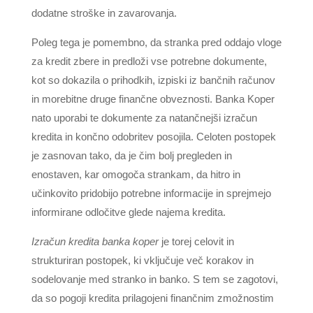
dodatne stroške in zavarovanja.
Poleg tega je pomembno, da stranka pred oddajo vloge
za kredit zbere in predloži vse potrebne dokumente,
kot so dokazila o prihodkih, izpiski iz bančnih računov
in morebitne druge finančne obveznosti. Banka Koper
nato uporabi te dokumente za natančnejši izračun
kredita in končno odobritev posojila. Celoten postopek
je zasnovan tako, da je čim bolj pregleden in
enostaven, kar omogoča strankam, da hitro in
učinkovito pridobijo potrebne informacije in sprejmejo
informirane odločitve glede najema kredita.
Izračun kredita banka koper
je torej celovit in
strukturiran postopek, ki vključuje več korakov in
sodelovanje med stranko in banko. S tem se zagotovi,
da so pogoji kredita prilagojeni finančnim zmožnostim