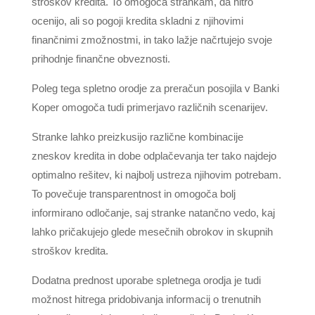
stroškov kredita. To omogoča strankam, da hitro
ocenijo, ali so pogoji kredita skladni z njihovimi
finančnimi zmožnostmi, in tako lažje načrtujejo svoje
prihodnje finančne obveznosti.
Poleg tega spletno orodje za preračun posojila v Banki
Koper omogoča tudi primerjavo različnih scenarijev.
Stranke lahko preizkusijo različne kombinacije
zneskov kredita in dobe odplačevanja ter tako najdejo
optimalno rešitev, ki najbolj ustreza njihovim potrebam.
To povečuje transparentnost in omogoča bolj
informirano odločanje, saj stranke natančno vedo, kaj
lahko pričakujejo glede mesečnih obrokov in skupnih
stroškov kredita.
Dodatna prednost uporabe spletnega orodja je tudi
možnost hitrega pridobivanja informacij o trenutnih