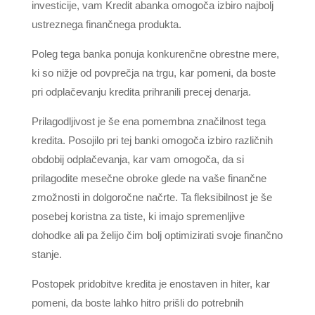
investicije, vam Kredit abanka omogoča izbiro najbolj
ustreznega finančnega produkta.
Poleg tega banka ponuja konkurenčne obrestne mere,
ki so nižje od povprečja na trgu, kar pomeni, da boste
pri odplačevanju kredita prihranili precej denarja.
Prilagodljivost je še ena pomembna značilnost tega
kredita. Posojilo pri tej banki omogoča izbiro različnih
obdobij odplačevanja, kar vam omogoča, da si
prilagodite mesečne obroke glede na vaše finančne
zmožnosti in dolgoročne načrte. Ta fleksibilnost je še
posebej koristna za tiste, ki imajo spremenljive
dohodke ali pa želijo čim bolj optimizirati svoje finančno
stanje.
Postopek pridobitve kredita je enostaven in hiter, kar
pomeni, da boste lahko hitro prišli do potrebnih