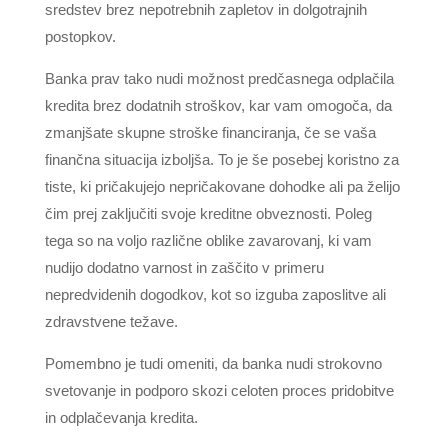
sredstev brez nepotrebnih zapletov in dolgotrajnih
postopkov.
Banka prav tako nudi možnost predčasnega odplačila
kredita brez dodatnih stroškov, kar vam omogoča, da
zmanjšate skupne stroške financiranja, če se vaša
finančna situacija izboljša. To je še posebej koristno za
tiste, ki pričakujejo nepričakovane dohodke ali pa želijo
čim prej zaključiti svoje kreditne obveznosti. Poleg
tega so na voljo različne oblike zavarovanj, ki vam
nudijo dodatno varnost in zaščito v primeru
nepredvidenih dogodkov, kot so izguba zaposlitve ali
zdravstvene težave.
Pomembno je tudi omeniti, da banka nudi strokovno
svetovanje in podporo skozi celoten proces pridobitve
in odplačevanja kredita.