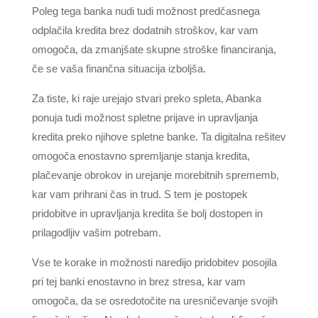
Poleg tega banka nudi tudi možnost predčasnega
odplačila kredita brez dodatnih stroškov, kar vam
omogoča, da zmanjšate skupne stroške financiranja,
če se vaša finančna situacija izboljša.
Za tiste, ki raje urejajo stvari preko spleta, Abanka
ponuja tudi možnost spletne prijave in upravljanja
kredita preko njihove spletne banke. Ta digitalna rešitev
omogoča enostavno spremljanje stanja kredita,
plačevanje obrokov in urejanje morebitnih sprememb,
kar vam prihrani čas in trud. S tem je postopek
pridobitve in upravljanja kredita še bolj dostopen in
prilagodljiv vašim potrebam.
Vse te korake in možnosti naredijo pridobitev posojila
pri tej banki enostavno in brez stresa, kar vam
omogoča, da se osredotočite na uresničevanje svojih