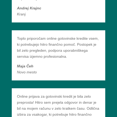
Andrej Krajnc
Kranj
Toplo priporočam online gotovinske kredite vsem,
ki potrebujejo hitro finančno pomoč. Postopek je
bil zelo pregleden, podpora uporabniškega
servisa izjemno profesionalna.
Maja Čeh
Novo mesto
Online prijava za gotovinski kredit je bila zelo
preprosta! Hitro sem prejela odgovor in denar je
bil na mojem računu v zelo kratkem času. Odlična
izbira za vsakogar, ki potrebuje hitro finančno