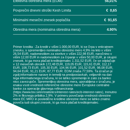
Efektivna obrestna mera (EOM)
56,01
%
Povprečni dnevni stroški Kesh Limita
€
0,65
Minimalni mesečni znesek poplačila
€
91,65
Obrestna mera (nominalna obrestna mera)
4.90
%
Primer kredita : Za kredit v višini 1.000,00 EUR, ki se črpa v enkratnem
znesku, s spremenljivo nominalno obrestno mero 4,9% na leto v višini
26,54 EUR, nadomestilom za storitve v višini 222,98 EUR, naročnino v
višini 12,00 EUR in nadomestilom za črpanje v višini 50,00 EUR, je skupni
znesek, ki ga mora plačati kreditojemalec 1.311,52 EUR, če se odplačuje
v 12 mesečnih obrokih 172,48 EUR, 119,05 EUR, 115,61 EUR, 112,17
EUR, 108,73 EUR, 105,30 EUR, 104,96 EUR, 101,52 EUR, 98,08 EUR,
94,64 EUR, 91,21 EUR, 87,77 EUR. EOM znaša 77,59%. Ta izračun je
zgolj informativne narave in temelji na predpostavkah, veljavnih na dan
tega informativnega izračuna, ki se lahko spremenijo in zato za banko
niso zavezujoče. Spremenljiva obrestna mera, uporabljena v izračunu, je
enaka vsoti vrednosti referenčne obrestne mere Evropske centralne
banke za operacije glavnega refinanciranja
(https://www.bsi.si/en/statistics/interest-rates/ecb-interest-rates), trenutno
2% in fiksnega pribitka 2,9%. V primeru povečanja vrednosti obrestne
mere EC MRO in posledično kreditne obrestne mere se lahko znatno
poveča tudi skupni znesek, ki ga mora plačati kreditojemalec.