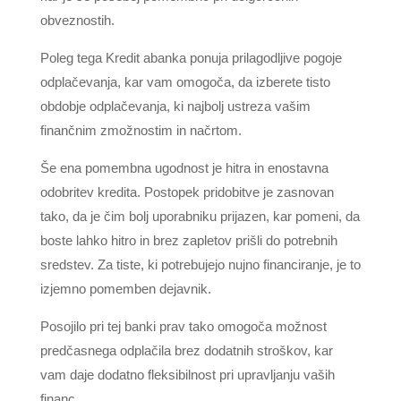
obveznostih.
Poleg tega Kredit abanka ponuja prilagodljive pogoje
odplačevanja, kar vam omogoča, da izberete tisto
obdobje odplačevanja, ki najbolj ustreza vašim
finančnim zmožnostim in načrtom.
Še ena pomembna ugodnost je hitra in enostavna
odobritev kredita. Postopek pridobitve je zasnovan
tako, da je čim bolj uporabniku prijazen, kar pomeni, da
boste lahko hitro in brez zapletov prišli do potrebnih
sredstev. Za tiste, ki potrebujejo nujno financiranje, je to
izjemno pomemben dejavnik.
Posojilo pri tej banki prav tako omogoča možnost
predčasnega odplačila brez dodatnih stroškov, kar
vam daje dodatno fleksibilnost pri upravljanju vaših
financ.