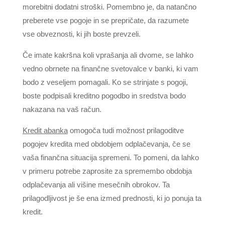
morebitni dodatni stroški. Pomembno je, da natančno
preberete vse pogoje in se prepričate, da razumete
vse obveznosti, ki jih boste prevzeli.
Če imate kakršna koli vprašanja ali dvome, se lahko
vedno obrnete na finančne svetovalce v banki, ki vam
bodo z veseljem pomagali. Ko se strinjate s pogoji,
boste podpisali kreditno pogodbo in sredstva bodo
nakazana na vaš račun.
Kredit abanka
omogoča tudi možnost prilagoditve
pogojev kredita med obdobjem odplačevanja, če se
vaša finančna situacija spremeni. To pomeni, da lahko
v primeru potrebe zaprosite za spremembo obdobja
odplačevanja ali višine mesečnih obrokov. Ta
prilagodljivost je še ena izmed prednosti, ki jo ponuja ta
kredit.