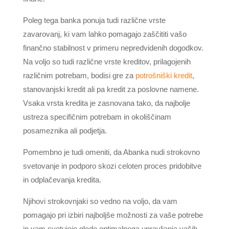
Poleg tega banka ponuja tudi različne vrste
zavarovanj, ki vam lahko pomagajo zaščititi vašo
finančno stabilnost v primeru nepredvidenih dogodkov.
Na voljo so tudi različne vrste kreditov, prilagojenih
različnim potrebam, bodisi gre za
potrošniški kredit
,
stanovanjski kredit ali pa kredit za poslovne namene.
Vsaka vrsta kredita je zasnovana tako, da najbolje
ustreza specifičnim potrebam in okoliščinam
posameznika ali podjetja.
Pomembno je tudi omeniti, da Abanka nudi strokovno
svetovanje in podporo skozi celoten proces pridobitve
in odplačevanja kredita.
Njihovi strokovnjaki so vedno na voljo, da vam
pomagajo pri izbiri najboljše možnosti za vaše potrebe
in vam svetujejo glede optimalnega upravljanja vaših