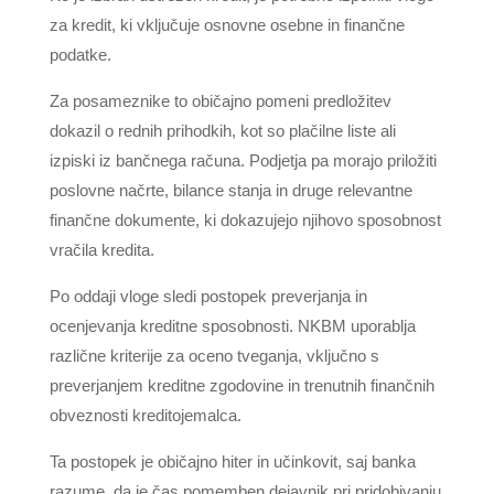
za kredit, ki vključuje osnovne osebne in finančne
podatke.
Za posameznike to običajno pomeni predložitev
dokazil o rednih prihodkih, kot so plačilne liste ali
izpiski iz bančnega računa. Podjetja pa morajo priložiti
poslovne načrte, bilance stanja in druge relevantne
finančne dokumente, ki dokazujejo njihovo sposobnost
vračila kredita.
Po oddaji vloge sledi postopek preverjanja in
ocenjevanja kreditne sposobnosti. NKBM uporablja
različne kriterije za oceno tveganja, vključno s
preverjanjem kreditne zgodovine in trenutnih finančnih
obveznosti kreditojemalca.
Ta postopek je običajno hiter in učinkovit, saj banka
razume, da je čas pomemben dejavnik pri pridobivanju