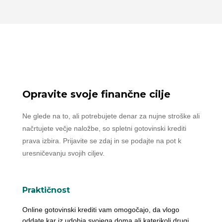
Opravite svoje finančne cilje
Ne glede na to, ali potrebujete denar za nujne stroške ali
načrtujete večje naložbe, so spletni gotovinski krediti
prava izbira. Prijavite se zdaj in se podajte na pot k
uresničevanju svojih ciljev.
Praktičnost
Online gotovinski krediti vam omogočajo, da vlogo
oddate kar iz udobja svojega doma ali katerikoli drugi