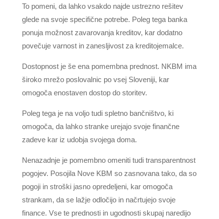
To pomeni, da lahko vsakdo najde ustrezno rešitev
glede na svoje specifične potrebe. Poleg tega banka
ponuja možnost zavarovanja kreditov, kar dodatno
povečuje varnost in zanesljivost za kreditojemalce.
Dostopnost je še ena pomembna prednost. NKBM ima
široko mrežo poslovalnic po vsej Sloveniji, kar
omogoča enostaven dostop do storitev.
Poleg tega je na voljo tudi spletno bančništvo, ki
omogoča, da lahko stranke urejajo svoje finančne
zadeve kar iz udobja svojega doma.
Nenazadnje je pomembno omeniti tudi transparentnost
pogojev. Posojila Nove KBM so zasnovana tako, da so
pogoji in stroški jasno opredeljeni, kar omogoča
strankam, da se lažje odločijo in načrtujejo svoje
finance. Vse te prednosti in ugodnosti skupaj naredijo