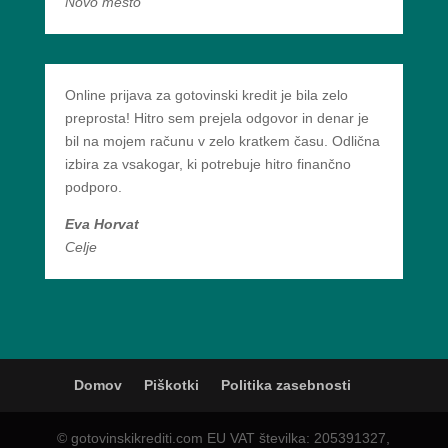
Novo mesto
Online prijava za gotovinski kredit je bila zelo
preprosta! Hitro sem prejela odgovor in denar je
bil na mojem računu v zelo kratkem času. Odlična
izbira za vsakogar, ki potrebuje hitro finančno
podporo.
Eva Horvat
Celje
Domov
Piškotki
Politika zasebnosti
© gotovinskikrediti.com EU VAT številka: 205391327,