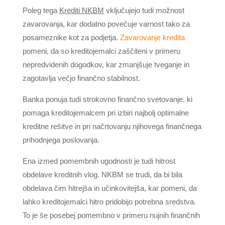
Poleg tega
Krediti NKBM
vključujejo tudi možnost
zavarovanja, kar dodatno povečuje varnost tako za
posameznike kot za podjetja.
Zavarovanje kredita
pomeni, da so kreditojemalci zaščiteni v primeru
nepredvidenih dogodkov, kar zmanjšuje tveganje in
zagotavlja večjo finančno stabilnost.
Banka ponuja tudi strokovno finančno svetovanje, ki
pomaga kreditojemalcem pri izbiri najbolj optimalne
kreditne rešitve in pri načrtovanju njihovega finančnega
prihodnjega poslovanja.
Ena izmed pomembnih ugodnosti je tudi hitrost
obdelave kreditnih vlog. NKBM se trudi, da bi bila
obdelava čim hitrejša in učinkovitejša, kar pomeni, da
lahko kreditojemalci hitro pridobijo potrebna sredstva.
To je še posebej pomembno v primeru nujnih finančnih