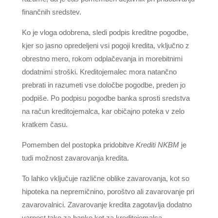
finančnih sredstev.
Ko je vloga odobrena, sledi podpis kreditne pogodbe,
kjer so jasno opredeljeni vsi pogoji kredita, vključno z
obrestno mero, rokom odplačevanja in morebitnimi
dodatnimi stroški. Kreditojemalec mora natančno
prebrati in razumeti vse določbe pogodbe, preden jo
podpiše. Po podpisu pogodbe banka sprosti sredstva
na račun kreditojemalca, kar običajno poteka v zelo
kratkem času.
Pomemben del postopka pridobitve
Krediti NKBM
je
tudi možnost zavarovanja kredita.
To lahko vključuje različne oblike zavarovanja, kot so
hipoteka na nepremičnino, poroštvo ali zavarovanje pri
zavarovalnici. Zavarovanje kredita zagotavlja dodatno
varnost tako za banko kot za kreditojemalca.