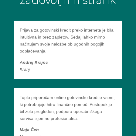
zadovoljnih strank
Prijava za gotovinski kredit preko interneta je bila
intuitivna in brez zapletov. Sedaj lahko mirno
načrtujem svoje naložbe ob ugodnih pogojih
odplačevanja.
Andrej Krajnc
Kranj
Toplo priporočam online gotovinske kredite vsem,
ki potrebujejo hitro finančno pomoč. Postopek je
bil zelo pregleden, podpora uporabniškega
servisa izjemno profesionalna.
Maja Čeh