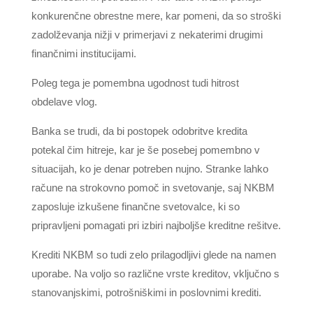
konkurenčne obrestne mere, kar pomeni, da so stroški
zadolževanja nižji v primerjavi z nekaterimi drugimi
finančnimi institucijami.
Poleg tega je pomembna ugodnost tudi hitrost
obdelave vlog.
Banka se trudi, da bi postopek odobritve kredita
potekal čim hitreje, kar je še posebej pomembno v
situacijah, ko je denar potreben nujno. Stranke lahko
račune na strokovno pomoč in svetovanje, saj NKBM
zaposluje izkušene finančne svetovalce, ki so
pripravljeni pomagati pri izbiri najboljše kreditne rešitve.
Krediti NKBM so tudi zelo prilagodljivi glede na namen
uporabe. Na voljo so različne vrste kreditov, vključno s
stanovanjskimi, potrošniškimi in poslovnimi krediti.