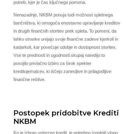
potreb, kjer je čas ključnega pomena.
Nenazadnje, NKBM ponuja tudi možnost spletnega
bančništva, ki omogoča enostavno upravljanje kreditov
in drugih finančnih storitev prek spleta. To pomeni, da
lahko stranke urejajo svoje finančne zadeve kjerkoli in
kadarkoli, kar povečuje udobje in dostopnost storitev.
Vse te prednosti in ugodnosti skupaj naredijo to
posojilo privlačno izbiro za širok spekter
kreditojemalcev, ki iščejo zanesljive in prilagodljive
finančne rešitve.
Postopek pridobitve Krediti
NKBM
Ko je izbran ustrezen kredit, je potrebno izpolniti vlogo