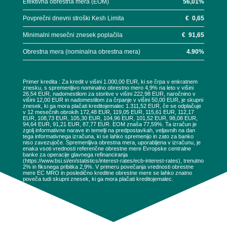
Efektivna obrestna mera (EOM)
56,01
%
Povprečni dnevni stroški Kesh Limita
€
0,65
Minimalni mesečni znesek poplačila
€
91,65
Obrestna mera (nominalna obrestna mera)
4.90
%
Primer kredita : Za kredit v višini 1.000,00 EUR, ki se črpa v enkratnem
znesku, s spremenljivo nominalno obrestno mero 4,9% na leto v višini
26,54 EUR, nadomestilom za storitve v višini 222,98 EUR, naročnino v
višini 12,00 EUR in nadomestilom za črpanje v višini 50,00 EUR, je skupni
znesek, ki ga mora plačati kreditojemalec 1.311,52 EUR, če se odplačuje
v 12 mesečnih obrokih 172,48 EUR, 119,05 EUR, 115,61 EUR, 112,17
EUR, 108,73 EUR, 105,30 EUR, 104,96 EUR, 101,52 EUR, 98,08 EUR,
94,64 EUR, 91,21 EUR, 87,77 EUR. EOM znaša 77,59%. Ta izračun je
zgolj informativne narave in temelji na predpostavkah, veljavnih na dan
tega informativnega izračuna, ki se lahko spremenijo in zato za banko
niso zavezujoče. Spremenljiva obrestna mera, uporabljena v izračunu, je
enaka vsoti vrednosti referenčne obrestne mere Evropske centralne
banke za operacije glavnega refinanciranja
(https://www.bsi.si/en/statistics/interest-rates/ecb-interest-rates), trenutno
2% in fiksnega pribitka 2,9%. V primeru povečanja vrednosti obrestne
mere EC MRO in posledično kreditne obrestne mere se lahko znatno
poveča tudi skupni znesek, ki ga mora plačati kreditojemalec.