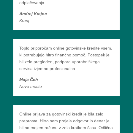
odplačevanja.
Andrej Krajnc
Kranj
Toplo priporočam online gotovinske kredite vsem,
ki potrebujejo hitro finančno pomoč. Postopek je
bil zelo pregleden, podpora uporabniškega
servisa izjemno profesionalna.
Maja Čeh
Novo mesto
Online prijava za gotovinski kredit je bila zelo
preprosta! Hitro sem prejela odgovor in denar je
bil na mojem računu v zelo kratkem času. Odlična