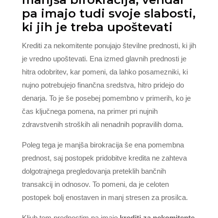
pa imajo tudi svoje slabosti,
ki jih je treba upoštevati
Krediti za nekomitente ponujajo številne prednosti, ki jih
je vredno upoštevati. Ena izmed glavnih prednosti je
hitra odobritev, kar pomeni, da lahko posamezniki, ki
nujno potrebujejo finančna sredstva, hitro pridejo do
denarja. To je še posebej pomembno v primerih, ko je
čas ključnega pomena, na primer pri nujnih
zdravstvenih stroških ali nenadnih popravilih doma.
Poleg tega je manjša birokracija še ena pomembna
prednost, saj postopek pridobitve kredita ne zahteva
dolgotrajnega pregledovanja preteklih bančnih
transakcij in odnosov. To pomeni, da je celoten
postopek bolj enostaven in manj stresen za prosilca.
Kljub tem prednostim pa imajo
krediti za nekomitente