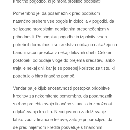
kreditno pogodbo, ki jo mora prosilec podpisati.
Pomembno je, da posameznik pred podpisom
natančno prebere vse pogoje in določila v pogodbi, da
se izogne morebitnim neprijetnim presenečenjem v
prihodnosti. Po podpisu pogodbe in izpolnitvi vseh
potrebnih formalnosti se sredstva običajno nakažejo na
bančni račun prosilca v nekaj delovnih dneh. Celoten
postopek, od oddaje vloge do prejema sredstev, lahko
traja le nekaj dni, kar je še posebej koristno za tiste, ki
potrebujejo hitro finančno pomoč.
Vendar pa je kljub enostavnosti postopka pridobitve
kreditov za nekomitente pomembno, da posameznik
skrbno pretehta svojo finančno situacijo in zmožnost
odplačevanja kredita. Neodgovorno zadolževanje
lahko vodi v finančne težave, zato je priporočljivo, da
se pred najemom kredita posvetuje s finančnim