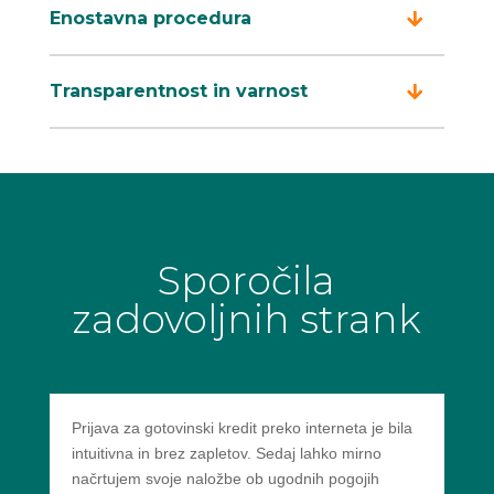
Enostavna procedura
Transparentnost in varnost
Sporočila
zadovoljnih strank
Prijava za gotovinski kredit preko interneta je bila
intuitivna in brez zapletov. Sedaj lahko mirno
načrtujem svoje naložbe ob ugodnih pogojih