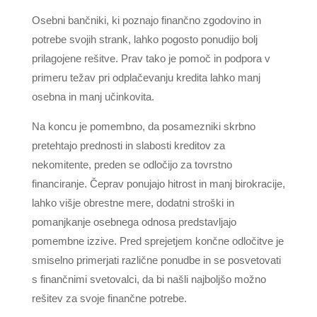
Osebni bančniki, ki poznajo finančno zgodovino in
potrebe svojih strank, lahko pogosto ponudijo bolj
prilagojene rešitve. Prav tako je pomoč in podpora v
primeru težav pri odplačevanju kredita lahko manj
osebna in manj učinkovita.
Na koncu je pomembno, da posamezniki skrbno
pretehtajo prednosti in slabosti kreditov za
nekomitente, preden se odločijo za tovrstno
financiranje. Čeprav ponujajo hitrost in manj birokracije,
lahko višje obrestne mere, dodatni stroški in
pomanjkanje osebnega odnosa predstavljajo
pomembne izzive. Pred sprejetjem končne odločitve je
smiselno primerjati različne ponudbe in se posvetovati
s finančnimi svetovalci, da bi našli najboljšo možno
rešitev za svoje finančne potrebe.