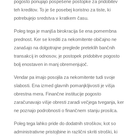
pogosto ponujajo pospešene postopke za pridobitev
teh kreditov. To je še posebej koristno za tiste, ki
potrebujejo sredstva v kratkem času.
Poleg tega je manjša birokracija še ena pomembna
prednost. Ker se krediti za nekomitente običajno ne
zanašajo na dolgotrajne preglede preteklih bančnih
transakcij in odnosov, je postopek pridobitve pogosto
bolj enostaven in manj obremenjujoč.
Vendar pa imajo posojila za nekomitente tudi svoje
slabosti. Ena izmed glavnih pomanjkljivosti je višja
obrestna mera. Finančne institucije pogosto
zaračunavajo višje obresti zaradi večjega tveganja, ker
ne poznajo podrobnosti o finančnem stanju prosilca.
Poleg tega lahko pride do dodatnih stroškov, kot so
administrativne pristojbine in različni skriti stroški, ki