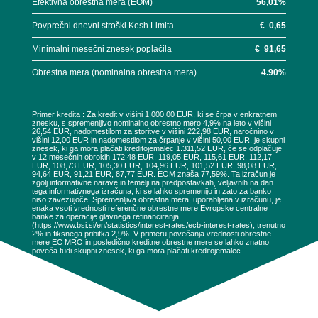
Efektivna obrestna mera (EOM)
56,01
%
Povprečni dnevni stroški Kesh Limita
€
0,65
Minimalni mesečni znesek poplačila
€
91,65
Obrestna mera (nominalna obrestna mera)
4.90
%
Primer kredita : Za kredit v višini 1.000,00 EUR, ki se črpa v enkratnem
znesku, s spremenljivo nominalno obrestno mero 4,9% na leto v višini
26,54 EUR, nadomestilom za storitve v višini 222,98 EUR, naročnino v
višini 12,00 EUR in nadomestilom za črpanje v višini 50,00 EUR, je skupni
znesek, ki ga mora plačati kreditojemalec 1.311,52 EUR, če se odplačuje
v 12 mesečnih obrokih 172,48 EUR, 119,05 EUR, 115,61 EUR, 112,17
EUR, 108,73 EUR, 105,30 EUR, 104,96 EUR, 101,52 EUR, 98,08 EUR,
94,64 EUR, 91,21 EUR, 87,77 EUR. EOM znaša 77,59%. Ta izračun je
zgolj informativne narave in temelji na predpostavkah, veljavnih na dan
tega informativnega izračuna, ki se lahko spremenijo in zato za banko
niso zavezujoče. Spremenljiva obrestna mera, uporabljena v izračunu, je
enaka vsoti vrednosti referenčne obrestne mere Evropske centralne
banke za operacije glavnega refinanciranja
(https://www.bsi.si/en/statistics/interest-rates/ecb-interest-rates), trenutno
2% in fiksnega pribitka 2,9%. V primeru povečanja vrednosti obrestne
mere EC MRO in posledično kreditne obrestne mere se lahko znatno
poveča tudi skupni znesek, ki ga mora plačati kreditojemalec.