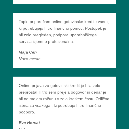
Toplo priporočam online gotovinske kredite vsem,
ki potrebujejo hitro finančno pomoč. Postopek je
bil zelo pregleden, podpora uporabniškega
servisa izjemno profesionalna.
Maja Čeh
Novo mesto
Online prijava za gotovinski kredit je bila zelo
preprosta! Hitro sem prejela odgovor in denar je
bil na mojem računu v zelo kratkem času. Odlična
izbira za vsakogar, ki potrebuje hitro finančno
podporo.
Eva Horvat