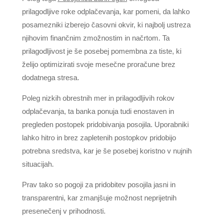
prilagodljive roke odplačevanja, kar pomeni, da lahko
posamezniki izberejo časovni okvir, ki najbolj ustreza
njihovim finančnim zmožnostim in načrtom. Ta
prilagodljivost je še posebej pomembna za tiste, ki
želijo optimizirati svoje mesečne proračune brez
dodatnega stresa.
Poleg nizkih obrestnih mer in prilagodljivih rokov
odplačevanja, ta banka ponuja tudi enostaven in
pregleden postopek pridobivanja posojila. Uporabniki
lahko hitro in brez zapletenih postopkov pridobijo
potrebna sredstva, kar je še posebej koristno v nujnih
situacijah.
Prav tako so pogoji za pridobitev posojila jasni in
transparentni, kar zmanjšuje možnost neprijetnih
presenečenj v prihodnosti.