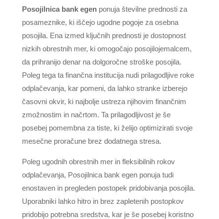
Posojilnica bank egen
ponuja številne prednosti za
posameznike, ki iščejo ugodne pogoje za osebna
posojila. Ena izmed ključnih prednosti je dostopnost
nizkih obrestnih mer, ki omogočajo posojilojemalcem,
da prihranijo denar na dolgoročne stroške posojila.
Poleg tega ta finančna institucija nudi prilagodljive roke
odplačevanja, kar pomeni, da lahko stranke izberejo
časovni okvir, ki najbolje ustreza njihovim finančnim
zmožnostim in načrtom. Ta prilagodljivost je še
posebej pomembna za tiste, ki želijo optimizirati svoje
mesečne proračune brez dodatnega stresa.
Poleg ugodnih obrestnih mer in fleksibilnih rokov
odplačevanja, Posojilnica bank egen ponuja tudi
enostaven in pregleden postopek pridobivanja posojila.
Uporabniki lahko hitro in brez zapletenih postopkov
pridobijo potrebna sredstva, kar je še posebej koristno