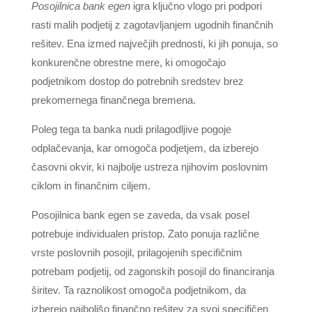
Posojilnica bank egen
igra ključno vlogo pri podpori
rasti malih podjetij z zagotavljanjem ugodnih finančnih
rešitev. Ena izmed največjih prednosti, ki jih ponuja, so
konkurenčne obrestne mere, ki omogočajo
podjetnikom dostop do potrebnih sredstev brez
prekomernega finančnega bremena.
Poleg tega ta banka nudi prilagodljive pogoje
odplačevanja, kar omogoča podjetjem, da izberejo
časovni okvir, ki najbolje ustreza njihovim poslovnim
ciklom in finančnim ciljem.
Posojilnica bank egen se zaveda, da vsak posel
potrebuje individualen pristop. Zato ponuja različne
vrste poslovnih posojil, prilagojenih specifičnim
potrebam podjetij, od zagonskih posojil do financiranja
širitev. Ta raznolikost omogoča podjetnikom, da
izberejo najboljšo finančno rešitev za svoj specifičen