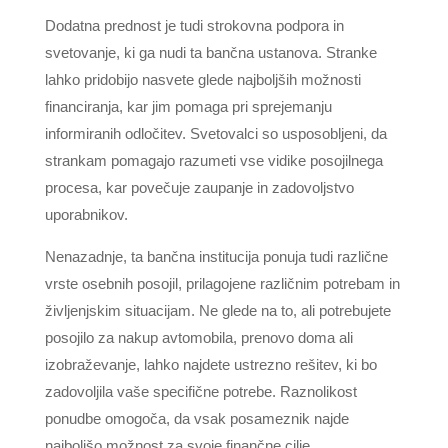
Dodatna prednost je tudi strokovna podpora in
svetovanje, ki ga nudi ta bančna ustanova. Stranke
lahko pridobijo nasvete glede najboljših možnosti
financiranja, kar jim pomaga pri sprejemanju
informiranih odločitev. Svetovalci so usposobljeni, da
strankam pomagajo razumeti vse vidike posojilnega
procesa, kar povečuje zaupanje in zadovoljstvo
uporabnikov.
Nenazadnje, ta bančna institucija ponuja tudi različne
vrste osebnih posojil, prilagojene različnim potrebam in
življenjskim situacijam. Ne glede na to, ali potrebujete
posojilo za nakup avtomobila, prenovo doma ali
izobraževanje, lahko najdete ustrezno rešitev, ki bo
zadovoljila vaše specifične potrebe. Raznolikost
ponudbe omogoča, da vsak posameznik najde
najboljšo možnost za svoje finančne cilje.