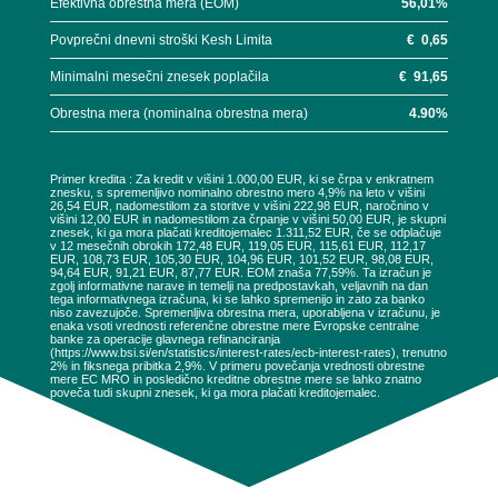
Efektivna obrestna mera (EOM)
56,01
%
Povprečni dnevni stroški Kesh Limita
€
0,65
Minimalni mesečni znesek poplačila
€
91,65
Obrestna mera (nominalna obrestna mera)
4.90
%
Primer kredita : Za kredit v višini 1.000,00 EUR, ki se črpa v enkratnem
znesku, s spremenljivo nominalno obrestno mero 4,9% na leto v višini
26,54 EUR, nadomestilom za storitve v višini 222,98 EUR, naročnino v
višini 12,00 EUR in nadomestilom za črpanje v višini 50,00 EUR, je skupni
znesek, ki ga mora plačati kreditojemalec 1.311,52 EUR, če se odplačuje
v 12 mesečnih obrokih 172,48 EUR, 119,05 EUR, 115,61 EUR, 112,17
EUR, 108,73 EUR, 105,30 EUR, 104,96 EUR, 101,52 EUR, 98,08 EUR,
94,64 EUR, 91,21 EUR, 87,77 EUR. EOM znaša 77,59%. Ta izračun je
zgolj informativne narave in temelji na predpostavkah, veljavnih na dan
tega informativnega izračuna, ki se lahko spremenijo in zato za banko
niso zavezujoče. Spremenljiva obrestna mera, uporabljena v izračunu, je
enaka vsoti vrednosti referenčne obrestne mere Evropske centralne
banke za operacije glavnega refinanciranja
(https://www.bsi.si/en/statistics/interest-rates/ecb-interest-rates), trenutno
2% in fiksnega pribitka 2,9%. V primeru povečanja vrednosti obrestne
mere EC MRO in posledično kreditne obrestne mere se lahko znatno
poveča tudi skupni znesek, ki ga mora plačati kreditojemalec.