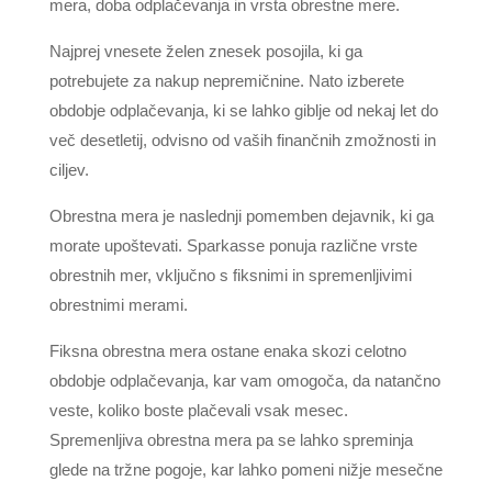
mera, doba odplačevanja in vrsta obrestne mere.
Najprej vnesete želen znesek posojila, ki ga
potrebujete za nakup nepremičnine. Nato izberete
obdobje odplačevanja, ki se lahko giblje od nekaj let do
več desetletij, odvisno od vaših finančnih zmožnosti in
ciljev.
Obrestna mera je naslednji pomemben dejavnik, ki ga
morate upoštevati. Sparkasse ponuja različne vrste
obrestnih mer, vključno s fiksnimi in spremenljivimi
obrestnimi merami.
Fiksna obrestna mera ostane enaka skozi celotno
obdobje odplačevanja, kar vam omogoča, da natančno
veste, koliko boste plačevali vsak mesec.
Spremenljiva obrestna mera pa se lahko spreminja
glede na tržne pogoje, kar lahko pomeni nižje mesečne