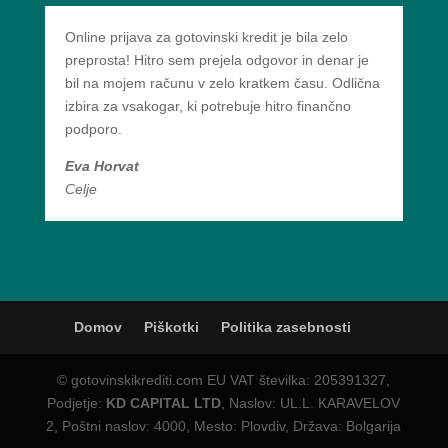
Online prijava za gotovinski kredit je bila zelo
preprosta! Hitro sem prejela odgovor in denar je
bil na mojem računu v zelo kratkem času. Odlična
izbira za vsakogar, ki potrebuje hitro finančno
podporo.
Eva Horvat
Celje
Domov
Piškotki
Politika zasebnosti
© gotovinskikrediti.com EU VAT številka: 205391327,
Podjetje:
KD CAPITAL LTD
, Naslov: UL.L. KARAVELOV
2, Poštni naslov: 4000, Mesto: Plovdiv, Država: Bolgarija