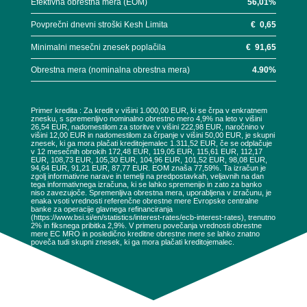
Efektivna obrestna mera (EOM)
56,01
%
Povprečni dnevni stroški Kesh Limita
€
0,65
Minimalni mesečni znesek poplačila
€
91,65
Obrestna mera (nominalna obrestna mera)
4.90
%
Primer kredita : Za kredit v višini 1.000,00 EUR, ki se črpa v enkratnem
znesku, s spremenljivo nominalno obrestno mero 4,9% na leto v višini
26,54 EUR, nadomestilom za storitve v višini 222,98 EUR, naročnino v
višini 12,00 EUR in nadomestilom za črpanje v višini 50,00 EUR, je skupni
znesek, ki ga mora plačati kreditojemalec 1.311,52 EUR, če se odplačuje
v 12 mesečnih obrokih 172,48 EUR, 119,05 EUR, 115,61 EUR, 112,17
EUR, 108,73 EUR, 105,30 EUR, 104,96 EUR, 101,52 EUR, 98,08 EUR,
94,64 EUR, 91,21 EUR, 87,77 EUR. EOM znaša 77,59%. Ta izračun je
zgolj informativne narave in temelji na predpostavkah, veljavnih na dan
tega informativnega izračuna, ki se lahko spremenijo in zato za banko
niso zavezujoče. Spremenljiva obrestna mera, uporabljena v izračunu, je
enaka vsoti vrednosti referenčne obrestne mere Evropske centralne
banke za operacije glavnega refinanciranja
(https://www.bsi.si/en/statistics/interest-rates/ecb-interest-rates), trenutno
2% in fiksnega pribitka 2,9%. V primeru povečanja vrednosti obrestne
mere EC MRO in posledično kreditne obrestne mere se lahko znatno
poveča tudi skupni znesek, ki ga mora plačati kreditojemalec.