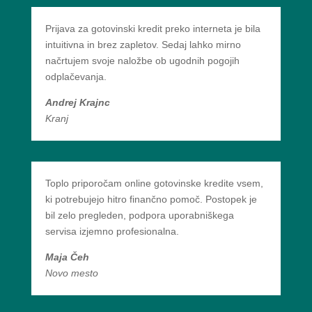
Prijava za gotovinski kredit preko interneta je bila
intuitivna in brez zapletov. Sedaj lahko mirno
načrtujem svoje naložbe ob ugodnih pogojih
odplačevanja.
Andrej Krajnc
Kranj
Toplo priporočam online gotovinske kredite vsem,
ki potrebujejo hitro finančno pomoč. Postopek je
bil zelo pregleden, podpora uporabniškega
servisa izjemno profesionalna.
Maja Čeh
Novo mesto