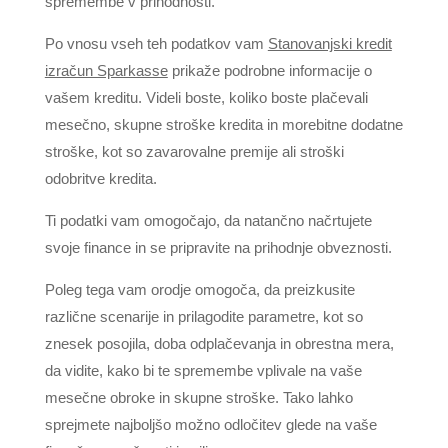
spremembe v prihodnosti.
Po vnosu vseh teh podatkov vam
Stanovanjski kredit
izračun Sparkasse
prikaže podrobne informacije o
vašem kreditu. Videli boste, koliko boste plačevali
mesečno, skupne stroške kredita in morebitne dodatne
stroške, kot so zavarovalne premije ali stroški
odobritve kredita.
Ti podatki vam omogočajo, da natančno načrtujete
svoje finance in se pripravite na prihodnje obveznosti.
Poleg tega vam orodje omogoča, da preizkusite
različne scenarije in prilagodite parametre, kot so
znesek posojila, doba odplačevanja in obrestna mera,
da vidite, kako bi te spremembe vplivale na vaše
mesečne obroke in skupne stroške. Tako lahko
sprejmete najboljšo možno odločitev glede na vaše