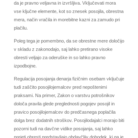
da je pravno veljavna in izvršljiva. Vključevati mora
vse ključne elemente, kot so znesek posojila, obrestna
mera, način vračila in morebitne kazni za zamudo pri
plačilu.
Poleg tega je pomembno, da se obrestne mere določijo
v skladu z zakonodajo, saj lahko pretirano visoke
obresti veljajo za oderuške in so lahko pravno
izpodbojne.
Regulacija posojanja denarja fizičnim osebam vključuje
tudi zaščito posojilojemalcev pred nepoštenimi
praksami. Na primer, Zakon o varstvu potrošnikov
določa pravila glede preglednosti pogojev posojil in
pravico posojilojemalcev do predčasnega poplačila
dolga brez dodatnih stroškov. Posojilodajalci morajo biti
pozorni tudi na davčne vidike posojanja, saj lahko
prejeti obresti predstavljajo obdavčljiv dohodek, ki ga je