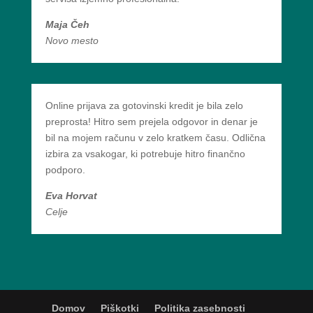
Maja Čeh
Novo mesto
Online prijava za gotovinski kredit je bila zelo
preprosta! Hitro sem prejela odgovor in denar je
bil na mojem računu v zelo kratkem času. Odlična
izbira za vsakogar, ki potrebuje hitro finančno
podporo.
Eva Horvat
Celje
Domov
Piškotki
Politika zasebnosti