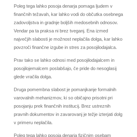
Poleg tega lahko posoja denarja pomaga ljudem v
finančnih težavah, kar lahko vodi do občutka osebnega
zadovoljstva in gradnje boljših medosebnih odnosov.
Vendar pa ta praksa ni brez tveganj. Ena izmed
največjih slabosti je možnost neplačila dolga, kar lahko
povzroči finančne izgube in stres za posojilodajalca.
Prav tako se lahko odnosi med posojilodajalcem in
posojilojemalcem poslabšajo, če pride do nesoglasij
glede vračila dolga.
Druga pomembna slabost je pomanjkanje formalnih
varovalnih mehanizmov, ki so običajno prisotni pri
posojanju prek finančnih institucij. Brez ustreznih
pravnih dokumentov in zavarovanj je težje izterjati dolg
v primeru neplačila.
Poleg tega lahko posoja denarja fizičnim osebam