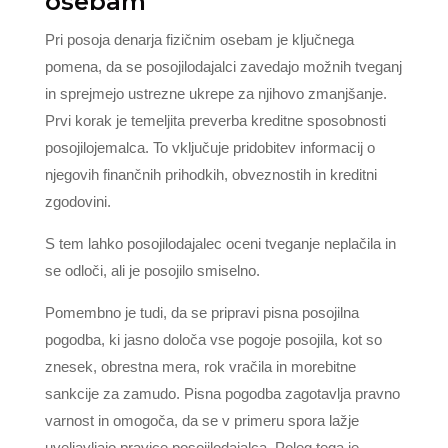
osebam
Pri posoja denarja fizičnim osebam je ključnega
pomena, da se posojilodajalci zavedajo možnih tveganj
in sprejmejo ustrezne ukrepe za njihovo zmanjšanje.
Prvi korak je temeljita preverba kreditne sposobnosti
posojilojemalca. To vključuje pridobitev informacij o
njegovih finančnih prihodkih, obveznostih in kreditni
zgodovini.
S tem lahko posojilodajalec oceni tveganje neplačila in
se odloči, ali je posojilo smiselno.
Pomembno je tudi, da se pripravi pisna posojilna
pogodba, ki jasno določa vse pogoje posojila, kot so
znesek, obrestna mera, rok vračila in morebitne
sankcije za zamudo. Pisna pogodba zagotavlja pravno
varnost in omogoča, da se v primeru spora lažje
uveljavljajo pravice posojilodajalca. Poleg tega je