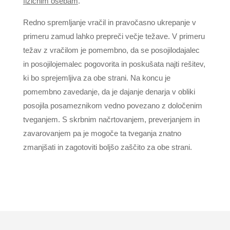
fizičnim osebam
.
Redno spremljanje vračil in pravočasno ukrepanje v
primeru zamud lahko prepreči večje težave. V primeru
težav z vračilom je pomembno, da se posojilodajalec
in posojilojemalec pogovorita in poskušata najti rešitev,
ki bo sprejemljiva za obe strani. Na koncu je
pomembno zavedanje, da je dajanje denarja v obliki
posojila posameznikom vedno povezano z določenim
tveganjem. S skrbnim načrtovanjem, preverjanjem in
zavarovanjem pa je mogoče ta tveganja znatno
zmanjšati in zagotoviti boljšo zaščito za obe strani.