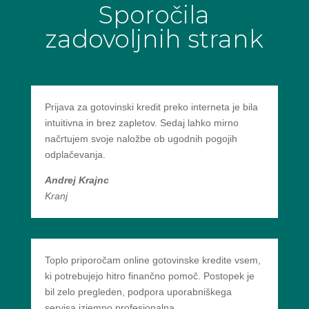
Sporočila
zadovoljnih strank
Prijava za gotovinski kredit preko interneta je bila
intuitivna in brez zapletov. Sedaj lahko mirno
načrtujem svoje naložbe ob ugodnih pogojih
odplačevanja.
Andrej Krajnc
Kranj
Toplo priporočam online gotovinske kredite vsem,
ki potrebujejo hitro finančno pomoč. Postopek je
bil zelo pregleden, podpora uporabniškega
servisa izjemno profesionalna.