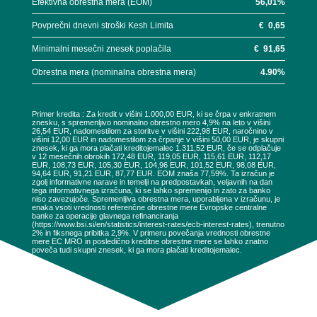
Efektivna obrestna mera (EOM)
56,01
%
Povprečni dnevni stroški Kesh Limita
€
0,65
Minimalni mesečni znesek poplačila
€
91,65
Obrestna mera (nominalna obrestna mera)
4.90
%
Primer kredita : Za kredit v višini 1.000,00 EUR, ki se črpa v enkratnem
znesku, s spremenljivo nominalno obrestno mero 4,9% na leto v višini
26,54 EUR, nadomestilom za storitve v višini 222,98 EUR, naročnino v
višini 12,00 EUR in nadomestilom za črpanje v višini 50,00 EUR, je skupni
znesek, ki ga mora plačati kreditojemalec 1.311,52 EUR, če se odplačuje
v 12 mesečnih obrokih 172,48 EUR, 119,05 EUR, 115,61 EUR, 112,17
EUR, 108,73 EUR, 105,30 EUR, 104,96 EUR, 101,52 EUR, 98,08 EUR,
94,64 EUR, 91,21 EUR, 87,77 EUR. EOM znaša 77,59%. Ta izračun je
zgolj informativne narave in temelji na predpostavkah, veljavnih na dan
tega informativnega izračuna, ki se lahko spremenijo in zato za banko
niso zavezujoče. Spremenljiva obrestna mera, uporabljena v izračunu, je
enaka vsoti vrednosti referenčne obrestne mere Evropske centralne
banke za operacije glavnega refinanciranja
(https://www.bsi.si/en/statistics/interest-rates/ecb-interest-rates), trenutno
2% in fiksnega pribitka 2,9%. V primeru povečanja vrednosti obrestne
mere EC MRO in posledično kreditne obrestne mere se lahko znatno
poveča tudi skupni znesek, ki ga mora plačati kreditojemalec.