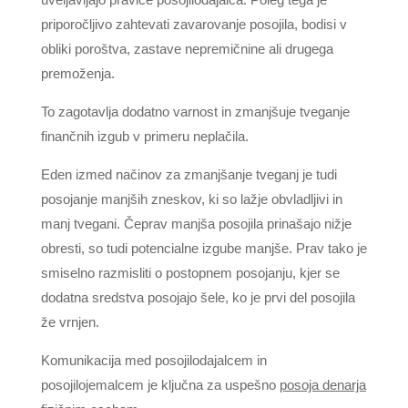
priporočljivo zahtevati zavarovanje posojila, bodisi v
obliki poroštva, zastave nepremičnine ali drugega
premoženja.
To zagotavlja dodatno varnost in zmanjšuje tveganje
finančnih izgub v primeru neplačila.
Eden izmed načinov za zmanjšanje tveganj je tudi
posojanje manjših zneskov, ki so lažje obvladljivi in
manj tvegani. Čeprav manjša posojila prinašajo nižje
obresti, so tudi potencialne izgube manjše. Prav tako je
smiselno razmisliti o postopnem posojanju, kjer se
dodatna sredstva posojajo šele, ko je prvi del posojila
že vrnjen.
Komunikacija med posojilodajalcem in
posojilojemalcem je ključna za uspešno
posoja denarja