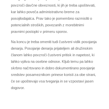
povzroči davčne obveznosti, ki jih je treba upoštevati,
kar lahko poveča administrativno breme za
posojilodajalca. Prav tako je pomembno razmisliti o
potencialnih stroških, povezanih z morebitnimi
pravnimi postopki v primeru sporov.
Na koncu je treba omeniti tudi čustveni vidik posojanja
denarja. Posojanje denarja prijateljem ali družinskim
članom lahko povzroči čustveni pritisk in napetost, ki
lahko vpliva na osebne odnose. Kljub temu pa lahko
skrbno načrtovano in dobro dokumentirano posojanje
sredstev posameznikom prinese koristi za obe strani,
če se upoštevajo vsa tveganja in se vzpostavi jasen
dogovor.