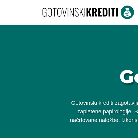
G
Gotovinski krediti zagotavl
zapletene papirologije. S
načrtovane naložbe. Izkoristi