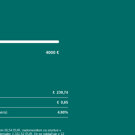
4000 €
€
239,74
€
0,65
mera)
4.90
%
šini 26,54 EUR, nadomestilom za storitve v
tojemalec 1.311,52 EUR, če se odplačuje v 12