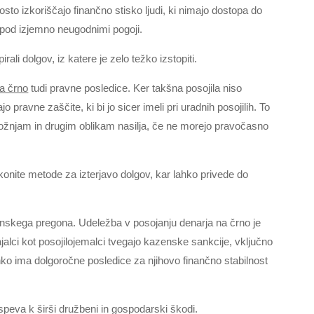
gosto izkoriščajo finančno stisko ljudi, ki nimajo dostopa do
ar pod izjemno neugodnimi pogoji.
ali dolgov, iz katere je zelo težko izstopiti.
na črno
tudi pravne posledice. Ker takšna posojila niso
 pravne zaščite, ki bi jo sicer imeli pri uradnih posojilih. To
grožnjam in drugim oblikam nasilja, če ne morejo pravočasno
konite metode za izterjavo dolgov, kar lahko privede do
nskega pregona. Udeležba v posojanju denarja na črno je
jalci kot posojilojemalci tvegajo kazenske sankcije, vključno
hko ima dolgoročne posledice za njihovo finančno stabilnost
peva k širši družbeni in gospodarski škodi.