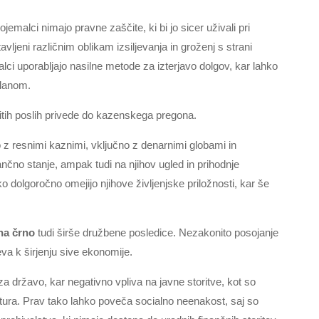
jemalci nimajo pravne zaščite, ki bi jo sicer uživali pri
avljeni različnim oblikam izsiljevanja in groženj s strani
jalci uporabljajo nasilne metode za izterjavo dolgov, kar lahko
članom.
itih poslih privede do kazenskega pregona.
jo z resnimi kaznimi, vključno z denarnimi globami in
ančno stanje, ampak tudi na njihov ugled in prihodnje
dolgoročno omejijo njihove življenjske priložnosti, kar še
na črno
tudi širše družbene posledice. Nezakonito posojanje
va k širjenju sive ekonomije.
a državo, kar negativno vpliva na javne storitve, kot so
ktura. Prav tako lahko poveča socialno neenakost, saj so