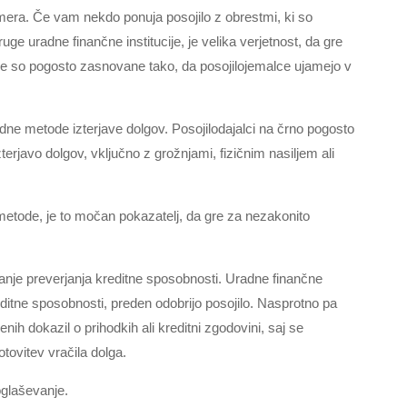
mera. Če vam nekdo ponuja posojilo z obrestmi, ki so
druge uradne finančne institucije, je velika verjetnost, da gre
e so pogosto zasnovane tako, da posojilojemalce ujamejo v
ne metode izterjave dolgov. Posojilodajalci na črno pogosto
zterjavo dolgov, vključno z grožnjami, fizičnim nasiljem ali
 metode, je to močan pokazatelj, da gre za nezakonito
kanje preverjanja kreditne sposobnosti. Uradne finančne
kreditne sposobnosti, preden odobrijo posojilo. Nasprotno pa
nih dokazil o prihodkih ali kreditni zgodovini, saj se
otovitev vračila dolga.
oglaševanje.