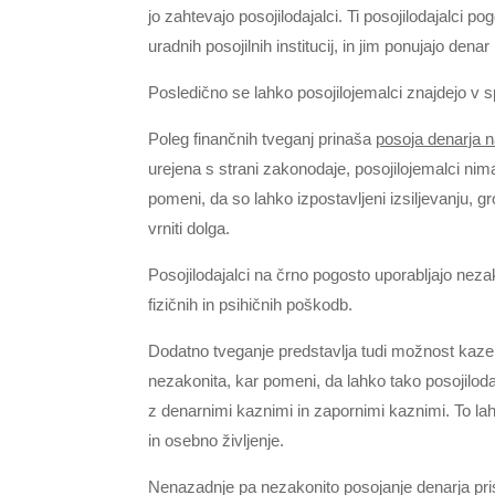
jo zahtevajo posojilodajalci. Ti posojilodajalci po
uradnih posojilnih institucij, in jim ponujajo den
Posledično se lahko posojilojemalci znajdejo v spir
Poleg finančnih tveganj prinaša
posoja denarja 
urejena s strani zakonodaje, posojilojemalci nimajo
pomeni, da so lahko izpostavljeni izsiljevanju, 
vrniti dolga.
Posojilodajalci na črno pogosto uporabljajo neza
fizičnih in psihičnih poškodb.
Dodatno tveganje predstavlja tudi možnost kaze
nezakonita, kar pomeni, da lahko tako posojiloda
z denarnimi kaznimi in zapornimi kaznimi. To la
in osebno življenje.
Nenazadnje pa nezakonito posojanje denarja pris