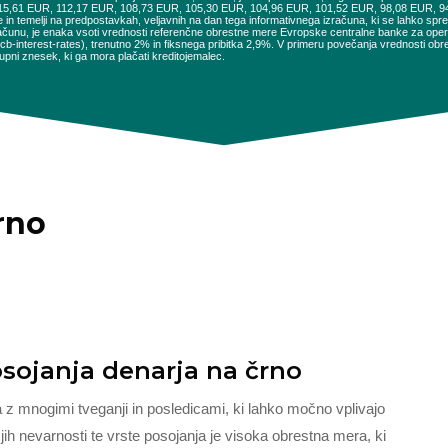
115,61 EUR, 112,17 EUR, 108,73 EUR, 105,30 EUR, 104,96 EUR, 101,52 EUR, 98,08 EUR, 
e in temelji na predpostavkah, veljavnih na dan tega informativnega izračuna, ki se lahko sp
ačunu, je enaka vsoti vrednosti referenčne obrestne mere Evropske centralne banke za opera
es/ecb-interest-rates), trenutno 2% in fiksnega pribitka 2,9%. V primeru povečanja vrednosti 
pni znesek, ki ga mora plačati kreditojemalec.
rno
osojanja denarja na črno
 z mnogimi tveganji in posledicami, ki lahko močno vplivajo
h nevarnosti te vrste posojanja je visoka obrestna mera, ki