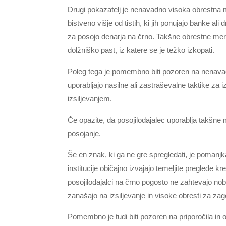
Drugi pokazatelj je nenavadno visoka obrestna 
bistveno višje od tistih, ki jih ponujajo banke ali 
za posojo denarja na črno. Takšne obrestne mer
dolžniško past, iz katere se je težko izkopati.
Poleg tega je pomembno biti pozoren na nenavad
uporabljajo nasilne ali zastraševalne taktike za i
izsiljevanjem.
Če opazite, da posojilodajalec uporablja takšne
posojanje.
Še en znak, ki ga ne gre spregledati, je pomanj
institucije običajno izvajajo temeljite preglede 
posojilodajalci na črno pogosto ne zahtevajo nobe
zanašajo na izsiljevanje in visoke obresti za zag
Pomembno je tudi biti pozoren na priporočila in 