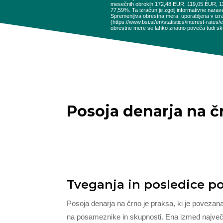
mesečnih obrokih 172,48 EUR, 119,05 EUR, 
77,59%. Ta izračun je zgolj informativne narav
Spremenljiva obrestna mera, uporabljena v izr
(https://www.bsi.si/en/statistics/interest-rat
obrestne mere se lahko znatno poveča tudi sku
Posoja denarja na č
Tveganja in posledice p
Posoja denarja na črno je praksa, ki je povezana
na posameznike in skupnosti. Ena izmed največji