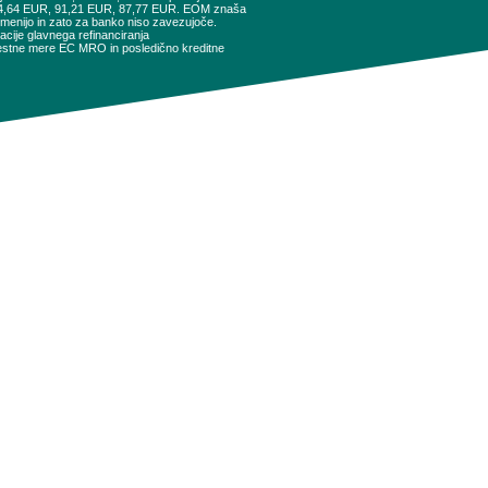
94,64 EUR, 91,21 EUR, 87,77 EUR. EOM znaša
remenijo in zato za banko niso zavezujoče.
cije glavnega refinanciranja
obrestne mere EC MRO in posledično kreditne