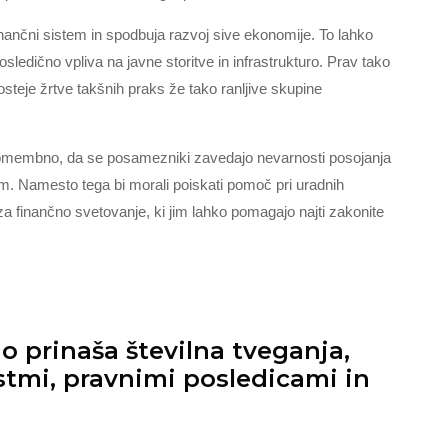
ančni sistem in spodbuja razvoj sive ekonomije. To lahko
edično vpliva na javne storitve in infrastrukturo. Prav tako
steje žrtve takšnih praks že tako ranljive skupine
 pomembno, da se posamezniki zavedajo nevarnosti posojanja
am. Namesto tega bi morali poiskati pomoč pri uradnih
e za finančno svetovanje, ki jim lahko pomagajo najti zakonite
o prinaša številna tveganja,
stmi, pravnimi posledicami in