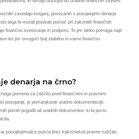
prebivalstva, ki nimajo dostopa do uradnih finančnih storitev.
ezniki zavedajo tveganj, povezanih s posojanjem denarja
to tega bi morali poiskati pomoč pri zakonitih finančnih
nujajo finančno svetovanje in podporo. To jim lahko pomaga najti
ave ter jim omogoči bolj stabilno in varno finančno
je denarja na črno?
učnega pomena za zaščito pred finančnimi in pravnimi
nito posojanje, je pomanjkanje uradne dokumentacije.
enih pisnih pogodb ali uradnih dokumentov, ki bi jasno
ačila.
r posojilojemalce pušča brez kakršnekoli pravne zaščite.