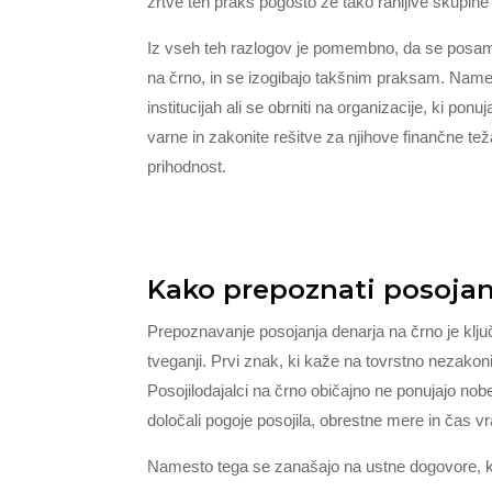
žrtve teh praks pogosto že tako ranljive skupine 
Iz vseh teh razlogov je pomembno, da se posam
na črno, in se izogibajo takšnim praksam. Names
institucijah ali se obrniti na organizacije, ki po
varne in zakonite rešitve za njihove finančne tež
prihodnost.
Kako prepoznati posojan
Prepoznavanje posojanja denarja na črno je klj
tveganji. Prvi znak, ki kaže na tovrstno nezako
Posojilodajalci na črno običajno ne ponujajo nob
določali pogoje posojila, obrestne mere in čas vr
Namesto tega se zanašajo na ustne dogovore, ka