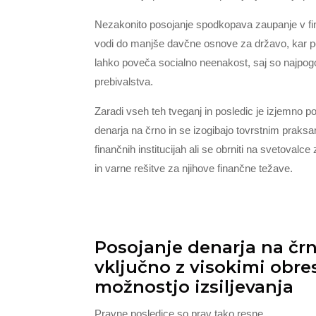
Nezakonito posojanje spodkopava zaupanje v fin
vodi do manjše davčne osnove za državo, kar posl
lahko poveča socialno neenakost, saj so najpogo
prebivalstva.
Zaradi vseh teh tveganj in posledic je izjemno
denarja na črno in se izogibajo tovrstnim praks
finančnih institucijah ali se obrniti na svetovalc
in varne rešitve za njihove finančne težave.
Posojanje denarja na črn
vključno z visokimi obre
možnostjo izsiljevanja
Pravne posledice so prav tako resne.