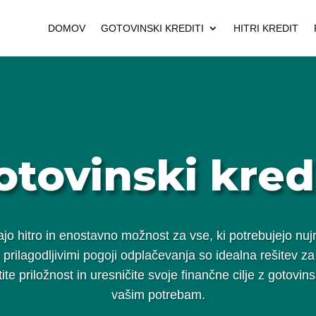
DOMOV
GOTOVINSKI KREDITI
HITRI KREDIT
otovinski kredi
jajo hitro in enostavno možnost za vse, ki potrebujejo n
 prilagodljivimi pogoji odplačevanja so idealna rešitev z
te priložnost in uresničite svoje finančne cilje z gotovin
vašim potrebam.