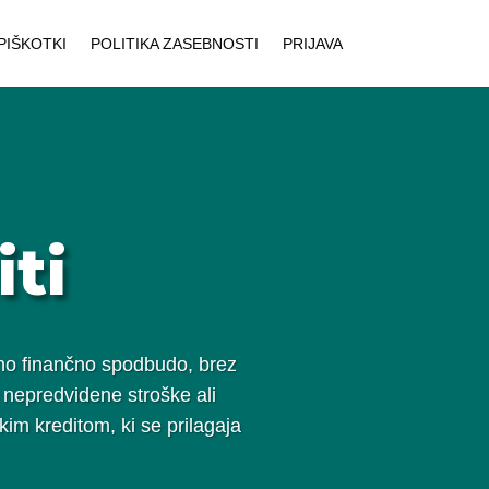
PIŠKOTKI
POLITIKA ZASEBNOSTI
PRIJAVA
ti
ujno finančno spodbudo, brez
a nepredvidene stroške ali
skim kreditom, ki se prilagaja