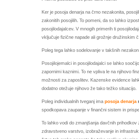
Ker je posoja denarja na črno nezakonita, posojilo
zakonitih posojilih. To pomeni, da so lahko izpost
posojilodajalcev. V mnogih primerih ti posojiloda
vključuje fizične napade ali grožnje družinskim 
Poleg tega lahko sodelovanje v takšnih nezakon
Posojilojemalci in posojilodajalci se lahko sooči
zapornimi kaznimi. To ne vpliva le na njihovo fin
možnosti za zaposlitev. Kazenske evidence lahko 
dodatno otežuje njihovo že tako težko situacijo.
Poleg individualnih tveganj ima
posoja denarja
spodkopava zaupanje v finančni sistem in prispe
To lahko vodi do zmanjšanja davčnih prihodkov z
zdravstveno varstvo, izobraževanje in infrastru