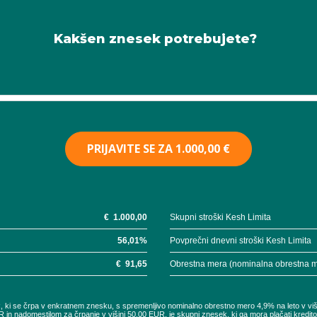
Kakšen znesek potrebujete?
PRIJAVITE SE ZA
1.000,00 €
€
1.000,00
Skupni stroški Kesh Limita
56,01
%
Povprečni dnevni stroški Kesh Limita
€
91,65
Obrestna mera (nominalna obrestna 
UR, ki se črpa v enkratnem znesku, s spremenljivo nominalno obrestno mero 4,9% na leto v vi
R in nadomestilom za črpanje v višini 50,00 EUR, je skupni znesek, ki ga mora plačati kredi