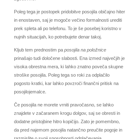
Poleg tega je postopek pridobitve posojila običajno hiter
in enostaven, saj je mogoče večino formalnosti urediti
prek spleta ali po telefonu. To je še posebej koristno v
nujnih situacijah, ko potrebujete denar takoj.
Kljub tem prednostim pa
posojila na položnice
prinašajo tudi določene slabosti. Ena izmed največjih je
visoka obrestna mera, ki lahko znatno poveča skupne
stroške posojila. Poleg tega so roki za odplačilo
pogosto kratki, kar lahko povzroči finančni pritisk na
posojilojemalce.
Če posojila ne morete vrniti pravočasno, se lahko
znajdete v začaranem krogu dolgov, saj se obresti in
dodatne pristojbine hitro kopičijo. Zato je pomembno,
da pred najemom posojila natančno preučite pogoje in
razmislite o svoji sposobnosti odplačevanja.