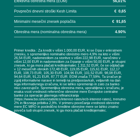
Efektivna obrestna mera (EOM)
56,01
%
Povprečni dnevni stroški Kesh Limita
€
0,65
Minimalni mesečni znesek poplačila
€
91,65
Obrestna mera (nominalna obrestna mera)
4.90
%
Primer kredita : Za kredit v višini 1.000,00 EUR, ki se črpa v enkratnem
znesku, s spremenljivo nominalno obrestno mero 4,9% na leto v višini
26,54 EUR, nadomestilom za storitve v višini 222,98 EUR, naročnino v
višini 12,00 EUR in nadomestilom za črpanje v višini 50,00 EUR, je skupni
znesek, ki ga mora plačati kreditojemalec 1.311,52 EUR, če se odplačuje
v 12 mesečnih obrokih 172,48 EUR, 119,05 EUR, 115,61 EUR, 112,17
EUR, 108,73 EUR, 105,30 EUR, 104,96 EUR, 101,52 EUR, 98,08 EUR,
94,64 EUR, 91,21 EUR, 87,77 EUR. EOM znaša 77,59%. Ta izračun je
zgolj informativne narave in temelji na predpostavkah, veljavnih na dan
tega informativnega izračuna, ki se lahko spremenijo in zato za banko
niso zavezujoče. Spremenljiva obrestna mera, uporabljena v izračunu, je
enaka vsoti vrednosti referenčne obrestne mere Evropske centralne
banke za operacije glavnega refinanciranja
(https://www.bsi.si/en/statistics/interest-rates/ecb-interest-rates), trenutno
2% in fiksnega pribitka 2,9%. V primeru povečanja vrednosti obrestne
mere EC MRO in posledično kreditne obrestne mere se lahko znatno
poveča tudi skupni znesek, ki ga mora plačati kreditojemalec.