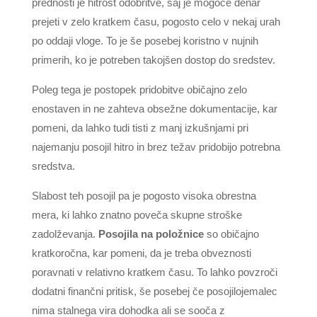
prednosti je hitrost odobritve, saj je mogoče denar
prejeti v zelo kratkem času, pogosto celo v nekaj urah
po oddaji vloge. To je še posebej koristno v nujnih
primerih, ko je potreben takojšen dostop do sredstev.
Poleg tega je postopek pridobitve običajno zelo
enostaven in ne zahteva obsežne dokumentacije, kar
pomeni, da lahko tudi tisti z manj izkušnjami pri
najemanju posojil hitro in brez težav pridobijo potrebna
sredstva.
Slabost teh posojil pa je pogosto visoka obrestna
mera, ki lahko znatno poveča skupne stroške
zadolževanja.
Posojila na položnice
so običajno
kratkoročna, kar pomeni, da je treba obveznosti
poravnati v relativno kratkem času. To lahko povzroči
dodatni finančni pritisk, še posebej če posojilojemalec
nima stalnega vira dohodka ali se sooča z