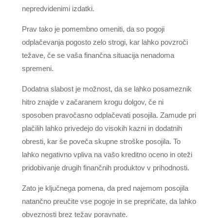
nepredvidenimi izdatki.
Prav tako je pomembno omeniti, da so pogoji
odplačevanja pogosto zelo strogi, kar lahko povzroči
težave, če se vaša finančna situacija nenadoma
spremeni.
Dodatna slabost je možnost, da se lahko posameznik
hitro znajde v začaranem krogu dolgov, če ni
sposoben pravočasno odplačevati posojila. Zamude pri
plačilih lahko privedejo do visokih kazni in dodatnih
obresti, kar še poveča skupne stroške posojila. To
lahko negativno vpliva na vašo kreditno oceno in oteži
pridobivanje drugih finančnih produktov v prihodnosti.
Zato je ključnega pomena, da pred najemom posojila
natančno preučite vse pogoje in se prepričate, da lahko
obveznosti brez težav poravnate.