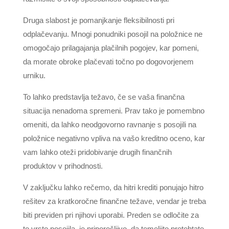
Druga slabost je pomanjkanje fleksibilnosti pri
odplačevanju. Mnogi ponudniki posojil na položnice ne
omogočajo prilagajanja plačilnih pogojev, kar pomeni,
da morate obroke plačevati točno po dogovorjenem
urniku.
To lahko predstavlja težavo, če se vaša finančna
situacija nenadoma spremeni. Prav tako je pomembno
omeniti, da lahko neodgovorno ravnanje s posojili na
položnice negativno vpliva na vašo kreditno oceno, kar
vam lahko oteži pridobivanje drugih finančnih
produktov v prihodnosti.
V zaključku lahko rečemo, da hitri krediti ponujajo hitro
rešitev za kratkoročne finančne težave, vendar je treba
biti previden pri njihovi uporabi. Preden se odločite za
to vrsto posojila, je priporočljivo, da temeljito pretehtate