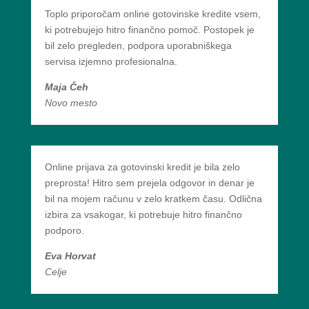
Toplo priporočam online gotovinske kredite vsem,
ki potrebujejo hitro finančno pomoč. Postopek je
bil zelo pregleden, podpora uporabniškega
servisa izjemno profesionalna.
Maja Čeh
Novo mesto
Online prijava za gotovinski kredit je bila zelo
preprosta! Hitro sem prejela odgovor in denar je
bil na mojem računu v zelo kratkem času. Odlična
izbira za vsakogar, ki potrebuje hitro finančno
podporo.
Eva Horvat
Celje