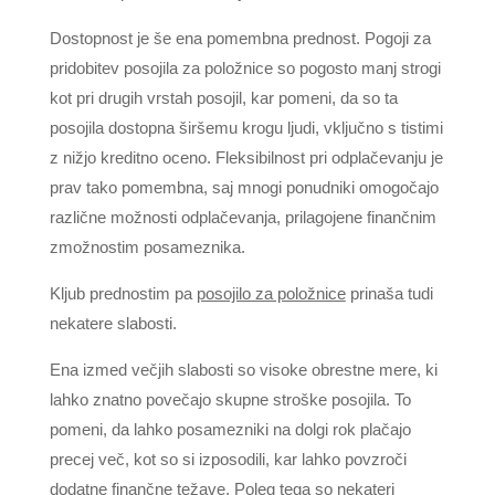
Dostopnost je še ena pomembna prednost. Pogoji za
pridobitev posojila za položnice so pogosto manj strogi
kot pri drugih vrstah posojil, kar pomeni, da so ta
posojila dostopna širšemu krogu ljudi, vključno s tistimi
z nižjo kreditno oceno. Fleksibilnost pri odplačevanju je
prav tako pomembna, saj mnogi ponudniki omogočajo
različne možnosti odplačevanja, prilagojene finančnim
zmožnostim posameznika.
Kljub prednostim pa
posojilo za položnice
prinaša tudi
nekatere slabosti.
Ena izmed večjih slabosti so visoke obrestne mere, ki
lahko znatno povečajo skupne stroške posojila. To
pomeni, da lahko posamezniki na dolgi rok plačajo
precej več, kot so si izposodili, kar lahko povzroči
dodatne finančne težave. Poleg tega so nekateri