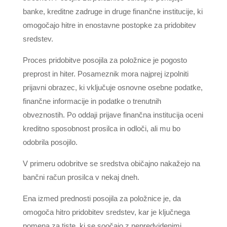
banke, kreditne zadruge in druge finančne institucije, ki
omogočajo hitre in enostavne postopke za pridobitev
sredstev.
Proces pridobitve posojila za položnice je pogosto
preprost in hiter. Posameznik mora najprej izpolniti
prijavni obrazec, ki vključuje osnovne osebne podatke,
finančne informacije in podatke o trenutnih
obveznostih. Po oddaji prijave finančna institucija oceni
kreditno sposobnost prosilca in odloči, ali mu bo
odobrila posojilo.
V primeru odobritve se sredstva običajno nakažejo na
bančni račun prosilca v nekaj dneh.
Ena izmed prednosti posojila za položnice je, da
omogoča hitro pridobitev sredstev, kar je ključnega
pomena za tiste, ki se soočajo z nepredvidenimi