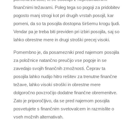
finančnimi težavami. Poleg tega so pogoji za pridobitev
pogosto manj strogi kot pri drugih vrstah posojil, kar
pomeni, da so ta posojila dostopna širšemu krogu ljudi.
Vendar pa je treba biti previden pri izbiri posojila, saj so
lahko obrestne mere in drugi stroški precej visoki.
Pomembno je, da posamezniki pred najemom posojila
za položnice natančno preučijo vse pogoje in se
zavedajo svojih finančnih zmožnosti. Čeprav ta
posojila lahko nudijo hitro rešitev za trenutne finančne
težave, lahko visoki stroški in obrestne mere
dolgoročno povzročijo dodatne finančne obremenitve.
Zato je priporočljivo, da se pred najemom posojila
posvetujete s finančnim svetovalcem in razmislite o
vseh možnih alternativah.