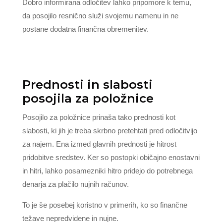
Dobro informirana odločitev lahko pripomore k temu,
da posojilo resnično služi svojemu namenu in ne
postane dodatna finančna obremenitev.
Prednosti in slabosti
posojila za položnice
Posojilo za položnice prinaša tako prednosti kot
slabosti, ki jih je treba skrbno pretehtati pred odločitvijo
za najem. Ena izmed glavnih prednosti je hitrost
pridobitve sredstev. Ker so postopki običajno enostavni
in hitri, lahko posamezniki hitro pridejo do potrebnega
denarja za plačilo nujnih računov.
To je še posebej koristno v primerih, ko so finančne
težave nepredvidene in nujne.