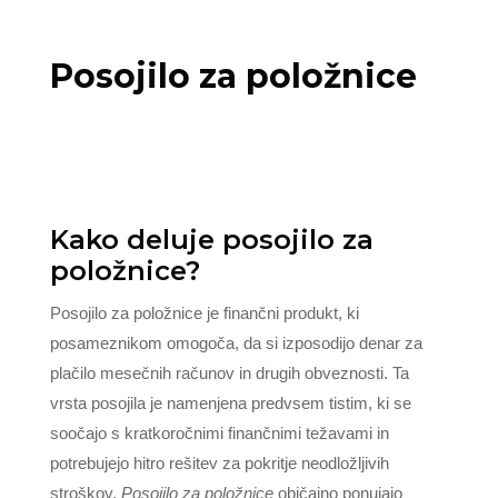
Posojilo za položnice
Kako deluje posojilo za
položnice?
Posojilo za položnice je finančni produkt, ki
posameznikom omogoča, da si izposodijo denar za
plačilo mesečnih računov in drugih obveznosti. Ta
vrsta posojila je namenjena predvsem tistim, ki se
soočajo s kratkoročnimi finančnimi težavami in
potrebujejo hitro rešitev za pokritje neodložljivih
stroškov.
Posojilo za položnice
običajno ponujajo