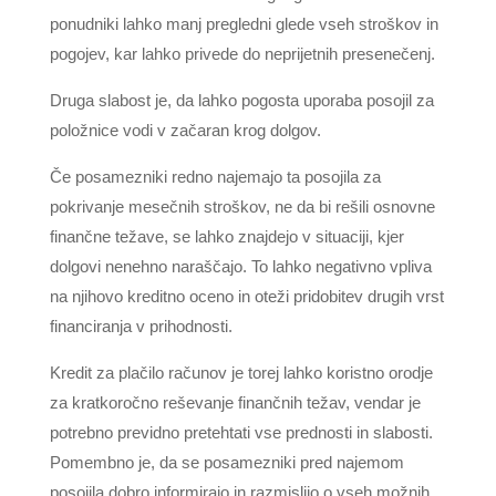
ponudniki lahko manj pregledni glede vseh stroškov in
pogojev, kar lahko privede do neprijetnih presenečenj.
Druga slabost je, da lahko pogosta uporaba posojil za
položnice vodi v začaran krog dolgov.
Če posamezniki redno najemajo ta posojila za
pokrivanje mesečnih stroškov, ne da bi rešili osnovne
finančne težave, se lahko znajdejo v situaciji, kjer
dolgovi nenehno naraščajo. To lahko negativno vpliva
na njihovo kreditno oceno in oteži pridobitev drugih vrst
financiranja v prihodnosti.
Kredit za plačilo računov je torej lahko koristno orodje
za kratkoročno reševanje finančnih težav, vendar je
potrebno previdno pretehtati vse prednosti in slabosti.
Pomembno je, da se posamezniki pred najemom
posojila dobro informirajo in razmislijo o vseh možnih