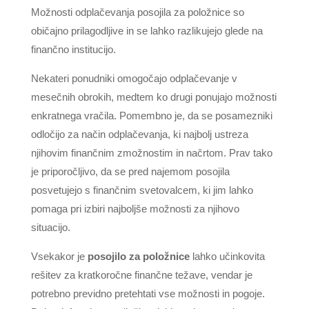
Možnosti odplačevanja posojila za položnice so
običajno prilagodljive in se lahko razlikujejo glede na
finančno institucijo.
Nekateri ponudniki omogočajo odplačevanje v
mesečnih obrokih, medtem ko drugi ponujajo možnosti
enkratnega vračila. Pomembno je, da se posamezniki
odločijo za način odplačevanja, ki najbolj ustreza
njihovim finančnim zmožnostim in načrtom. Prav tako
je priporočljivo, da se pred najemom posojila
posvetujejo s finančnim svetovalcem, ki jim lahko
pomaga pri izbiri najboljše možnosti za njihovo
situacijo.
Vsekakor je
posojilo za položnice
lahko učinkovita
rešitev za kratkoročne finančne težave, vendar je
potrebno previdno pretehtati vse možnosti in pogoje.