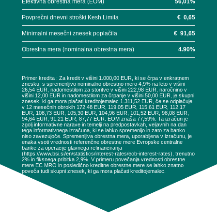
Efektivna obrestna mera (EOM)
56,01
%
Povprečni dnevni stroški Kesh Limita
€
0,65
Minimalni mesečni znesek poplačila
€
91,65
Obrestna mera (nominalna obrestna mera)
4.90
%
Primer kredita : Za kredit v višini 1.000,00 EUR, ki se črpa v enkratnem
znesku, s spremenljivo nominalno obrestno mero 4,9% na leto v višini
26,54 EUR, nadomestilom za storitve v višini 222,98 EUR, naročnino v
višini 12,00 EUR in nadomestilom za črpanje v višini 50,00 EUR, je skupni
znesek, ki ga mora plačati kreditojemalec 1.311,52 EUR, če se odplačuje
v 12 mesečnih obrokih 172,48 EUR, 119,05 EUR, 115,61 EUR, 112,17
EUR, 108,73 EUR, 105,30 EUR, 104,96 EUR, 101,52 EUR, 98,08 EUR,
94,64 EUR, 91,21 EUR, 87,77 EUR. EOM znaša 77,59%. Ta izračun je
zgolj informativne narave in temelji na predpostavkah, veljavnih na dan
tega informativnega izračuna, ki se lahko spremenijo in zato za banko
niso zavezujoče. Spremenljiva obrestna mera, uporabljena v izračunu, je
enaka vsoti vrednosti referenčne obrestne mere Evropske centralne
banke za operacije glavnega refinanciranja
(https://www.bsi.si/en/statistics/interest-rates/ecb-interest-rates), trenutno
2% in fiksnega pribitka 2,9%. V primeru povečanja vrednosti obrestne
mere EC MRO in posledično kreditne obrestne mere se lahko znatno
poveča tudi skupni znesek, ki ga mora plačati kreditojemalec.