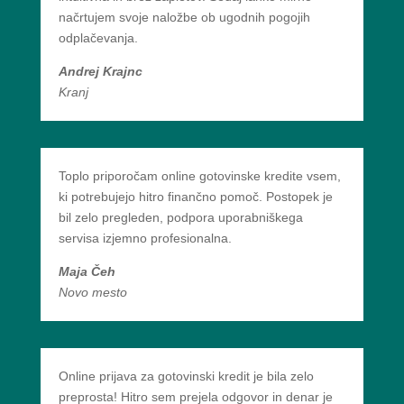
načrtujem svoje naložbe ob ugodnih pogojih
odplačevanja.
Andrej Krajnc
Kranj
Toplo priporočam online gotovinske kredite vsem,
ki potrebujejo hitro finančno pomoč. Postopek je
bil zelo pregleden, podpora uporabniškega
servisa izjemno profesionalna.
Maja Čeh
Novo mesto
Online prijava za gotovinski kredit je bila zelo
preprosta! Hitro sem prejela odgovor in denar je