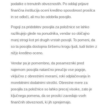
podatke o trenutnih obveznostih. Po oddaji prijave
finančna institucija oceni kreditno sposobnost prosilca
in se odloči, ali mu bo odobrila posojilo.
Pogoji za pridobitev posojila za položnice se lahko
razlikujejo glede na ponudnika, vendar so običajno
manj strogi kot pri drugih vrstah posojil. To pomeni, da
so ta posojila dostopna širšemu krogu ljudi, tudi tistim z
nižjo kreditno oceno.
Vendar pa je pomembno, da posamezniki pred
najemom posojila natančno preučijo vse pogoje,
vključno z obrestnimi merami, roki odplačevanja in
morebitnimi dodatnimi stroški. Obrestne mere za
posojila za položnice so lahko precej visoke, zato je
ključnega pomena, da se prosilci zavedajo vseh
finančnih obveznosti, ki jih sprejemajo.