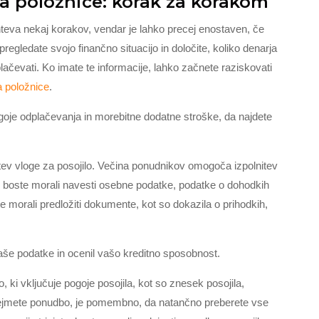
na položnice: korak za korakom
ahteva nekaj korakov, vendar je lahko precej enostaven, če
regledate svojo finančno situacijo in določite, koliko denarja
ačevati. Ko imate te informacije, lahko začnete raziskovati
a položnice
.
ogoje odplačevanja in morebitne dodatne stroške, da najdete
itev vloge za posojilo. Večina ponudnikov omogoča izpolnitev
 tem boste morali navesti osebne podatke, podatke o dohodkih
e morali predložiti dokumente, kot so dokazila o prihodkih,
vaše podatke in ocenil vašo kreditno sposobnost.
 ki vključuje pogoje posojila, kot so znesek posojila,
rejmete ponudbo, je pomembno, da natančno preberete vse