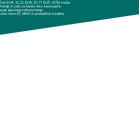
94,64 EUR, 91,21 EUR, 87,77 EUR. EOM znaša
remenijo in zato za banko niso zavezujoče.
cije glavnega refinanciranja
obrestne mere EC MRO in posledično kreditne