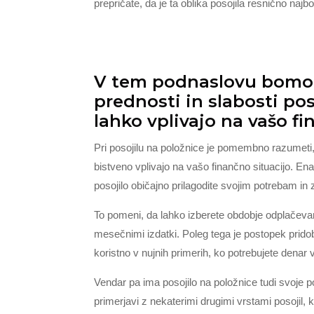
prepričate, da je ta oblika posojila resnično najbo
V tem podnaslovu bomo r
prednosti in slabosti pos
lahko vplivajo na vašo fi
Pri posojilu na položnice je pomembno razumeti, 
bistveno vplivajo na vašo finančno situacijo. Ena 
posojilo običajno prilagodite svojim potrebam i
To pomeni, da lahko izberete obdobje odplačevan
mesečnimi izdatki. Poleg tega je postopek pridob
koristno v nujnih primerih, ko potrebujete denar
Vendar pa ima posojilo na položnice tudi svoje p
primerjavi z nekaterimi drugimi vrstami posojil, 