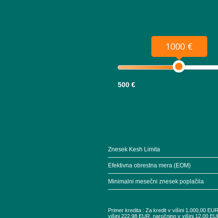
1000 €
500 €
Znesek Kesh Limita
Efektivna obrestna mera (EOM)
Minimalni mesečni znesek poplačila
Primer kredita : Za kredit v višini 1.000,00 E
višini 222,98 EUR, naročnino v višini 12,00 EU