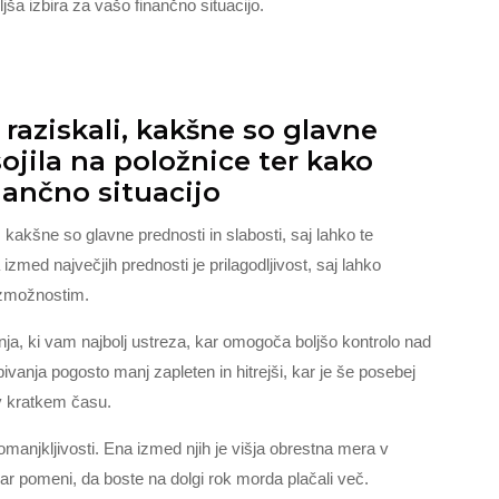
ljša izbira za vašo finančno situacijo.
aziskali, kakšne so glavne
ojila na položnice ter kako
nančno situacijo
kakšne so glavne prednosti in slabosti, saj lahko te
izmed največjih prednosti je prilagodljivost, saj lahko
n zmožnostim.
ja, ki vam najbolj ustreza, kar omogoča boljšo kontrolo nad
ivanja pogosto manj zapleten in hitrejši, kar je še posebej
 v kratkem času.
omanjkljivosti. Ena izmed njih je višja obrestna mera v
kar pomeni, da boste na dolgi rok morda plačali več.