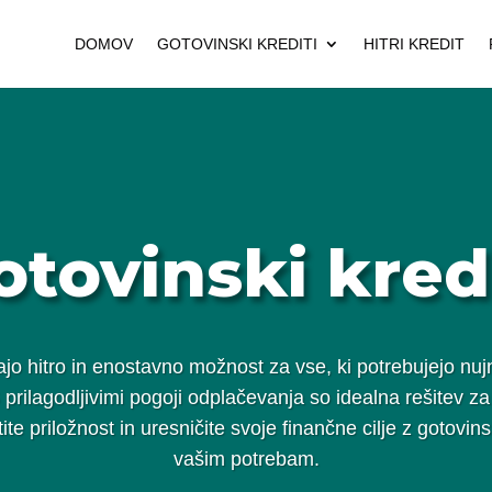
DOMOV
GOTOVINSKI KREDITI
HITRI KREDIT
otovinski kredi
jajo hitro in enostavno možnost za vse, ki potrebujejo n
 prilagodljivimi pogoji odplačevanja so idealna rešitev z
te priložnost in uresničite svoje finančne cilje z gotovin
vašim potrebam.