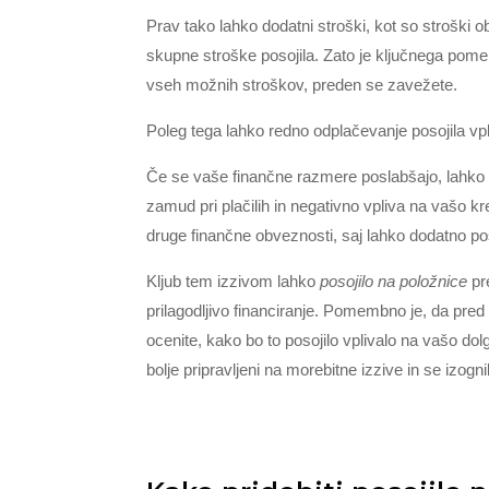
Prav tako lahko dodatni stroški, kot so stroški 
skupne stroške posojila. Zato je ključnega pome
vseh možnih stroškov, preden se zavežete.
Poleg tega lahko redno odplačevanje posojila vp
Če se vaše finančne razmere poslabšajo, lahko 
zamud pri plačilih in negativno vpliva na vašo 
druge finančne obveznosti, saj lahko dodatno po
Kljub tem izzivom lahko
posojilo na položnice
pre
prilagodljivo financiranje. Pomembno je, da pred 
ocenite, kako bo to posojilo vplivalo na vašo do
bolje pripravljeni na morebitne izzive in se izog