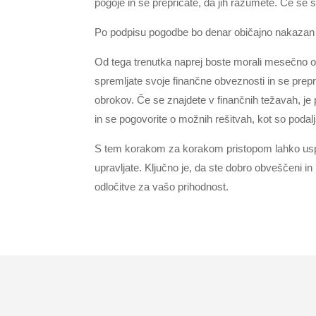
pogoje in se prepričate, da jih razumete. Če se s
Po podpisu pogodbe bo denar običajno nakazan 
Od tega trenutka naprej boste morali mesečno 
spremljate svoje finančne obveznosti in se prep
obrokov. Če se znajdete v finančnih težavah, je p
in se pogovorite o možnih rešitvah, kot so podalj
S tem korakom za korakom pristopom lahko us
upravljate. Ključno je, da ste dobro obveščeni in
odločitve za vašo prihodnost.