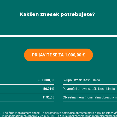
Kakšen znesek potrebujete?
PRIJAVITE SE ZA
1.000,00 €
€
1.000,00
Skupni stroški Kesh Limita
56,01
%
Povprečni dnevni stroški Kesh Limita
€
91,65
Obrestna mera (nominalna obrestna 
UR, ki se črpa v enkratnem znesku, s spremenljivo nominalno obrestno mero 4,9% na leto v vi
R in nadomestilom za črpanje v višini 50,00 EUR, je skupni znesek, ki ga mora plačati kredi