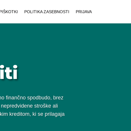
PIŠKOTKI
POLITIKA ZASEBNOSTI
PRIJAVA
ti
ujno finančno spodbudo, brez
a nepredvidene stroške ali
skim kreditom, ki se prilagaja