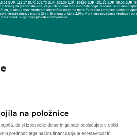
115,61 EUR, 112,17 EUR, 108,73 EUR, 105,30 EUR, 104,96 EUR, 101,52 EUR, 98,08 EUR, 
e in temelji na predpostavkah, veljavnih na dan tega informativnega izračuna, ki se lahko sp
ačunu, je enaka vsoti vrednosti referenčne obrestne mere Evropske centralne banke za opera
es/ecb-interest-rates), trenutno 2% in fiksnega pribitka 2,9%. V primeru povečanja vrednosti 
pni znesek, ki ga mora plačati kreditojemalec.
ce
ojila na položnice
mogoča, da si izposodite denar in ga nato odplačujete v obliki
ih prednosti tega načina financiranja je enostavnost in