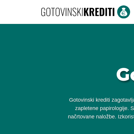
G
Gotovinski krediti zagotavl
zapletene papirologije. S
načrtovane naložbe. Izkoristi