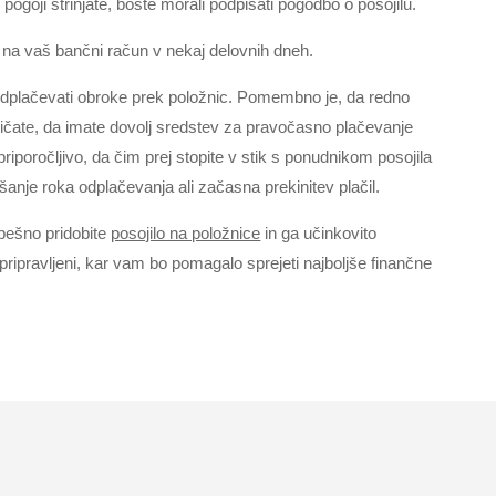
 pogoji strinjate, boste morali podpisati pogodbo o posojilu.
na vaš bančni račun v nekaj delovnih dneh.
odplačevati obroke prek položnic. Pomembno je, da redno
ričate, da imate dovolj sredstev za pravočasno plačevanje
riporočljivo, da čim prej stopite v stik s ponudnikom posojila
šanje roka odplačevanja ali začasna prekinitev plačil.
pešno pridobite
posojilo na položnice
in ga učinkovito
 pripravljeni, kar vam bo pomagalo sprejeti najboljše finančne