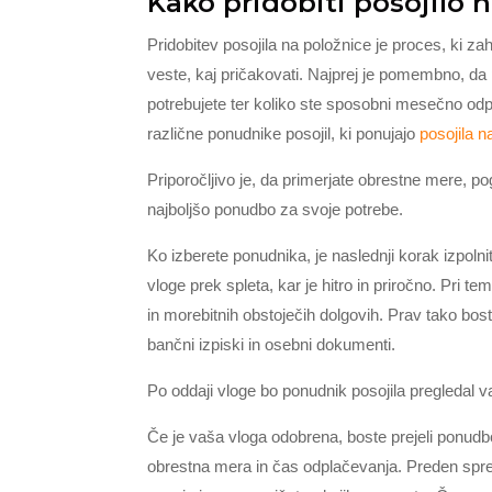
Kako pridobiti posojilo 
Pridobitev posojila na položnice je proces, ki z
veste, kaj pričakovati. Najprej je pomembno, da p
potrebujete ter koliko ste sposobni mesečno odpl
različne ponudnike posojil, ki ponujajo
posojila n
Priporočljivo je, da primerjate obrestne mere, p
najboljšo ponudbo za svoje potrebe.
Ko izberete ponudnika, je naslednji korak izpoln
vloge prek spleta, kar je hitro in priročno. Pri
in morebitnih obstoječih dolgovih. Prav tako bost
bančni izpiski in osebni dokumenti.
Po oddaji vloge bo ponudnik posojila pregledal 
Če je vaša vloga odobrena, boste prejeli ponudbo,
obrestna mera in čas odplačevanja. Preden sp