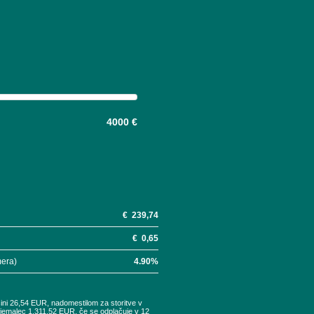
4000 €
€
239,74
€
0,65
mera)
4.90
%
šini 26,54 EUR, nadomestilom za storitve v
tojemalec 1.311,52 EUR, če se odplačuje v 12