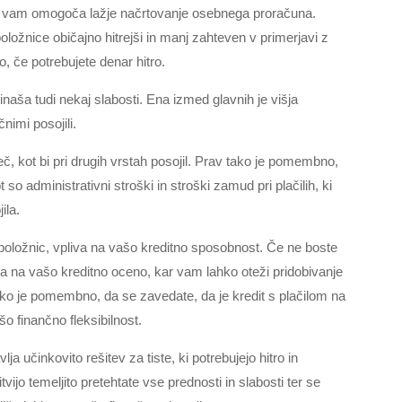
r vam omogoča lažje načrtovanje osebnega proračuna.
oložnice običajno hitrejši in manj zahteven v primerjavi z
o, če potrebujete denar hitro.
naša tudi nekaj slabosti. Ena izmed glavnih je višja
nimi posojili.
, kot bi pri drugih vrstah posojil. Prav tako je pomembno,
so administrativni stroški in stroški zamud pri plačilih, ki
ila.
 položnic, vpliva na vašo kreditno sposobnost. Če ne boste
va na vašo kreditno oceno, kar vam lahko oteži pridobivanje
ako je pomembno, da se zavedate, da je kredit s plačilom na
o finančno fleksibilnost.
ja učinkovito rešitev za tiste, ki potrebujejo hitro in
tvijo temeljito pretehtate vse prednosti in slabosti ter se