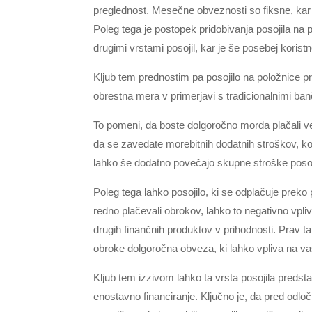
preglednost. Mesečne obveznosti so fiksne, ka
Poleg tega je postopek pridobivanja posojila na p
drugimi vrstami posojil, kar je še posebej koristn
Kljub tem prednostim pa posojilo na položnice pri
obrestna mera v primerjavi s tradicionalnimi banč
To pomeni, da boste dolgoročno morda plačali več
da se zavedate morebitnih dodatnih stroškov, kot 
lahko še dodatno povečajo skupne stroške posoj
Poleg tega lahko posojilo, ki se odplačuje preko
redno plačevali obrokov, lahko to negativno vpli
drugih finančnih produktov v prihodnosti. Prav t
obroke dolgoročna obveza, ki lahko vpliva na vaš
Kljub tem izzivom lahko ta vrsta posojila predstavl
enostavno financiranje. Ključno je, da pred odloči