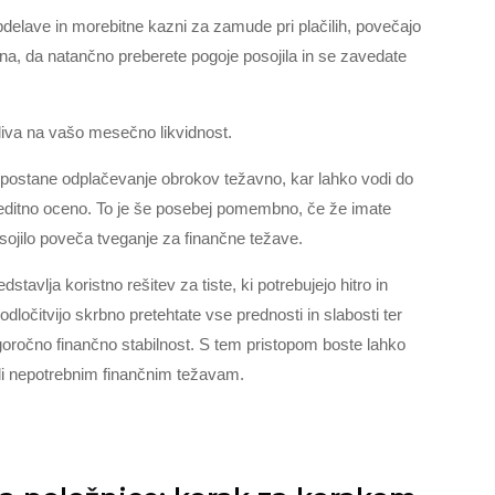
obdelave in morebitne kazni za zamude pri plačilih, povečajo
na, da natančno preberete pogoje posojila in se zavedate
liva na vašo mesečno likvidnost.
postane odplačevanje obrokov težavno, kar lahko vodi do
kreditno oceno. To je še posebej pomembno, če že imate
sojilo poveča tveganje za finančne težave.
dstavlja koristno rešitev za tiste, ki potrebujejo hitro in
odločitvijo skrbno pretehtate vse prednosti in slabosti ter
lgoročno finančno stabilnost. S tem pristopom boste lahko
nili nepotrebnim finančnim težavam.