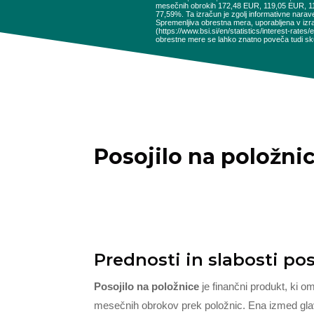
mesečnih obrokih 172,48 EUR, 119,05 EUR, 
77,59%. Ta izračun je zgolj informativne narav
Spremenljiva obrestna mera, uporabljena v izr
(https://www.bsi.si/en/statistics/interest-rat
obrestne mere se lahko znatno poveča tudi sku
Posojilo na položni
Prednosti in slabosti pos
Posojilo na položnice
je finančni produkt, ki o
mesečnih obrokov prek položnic. Ena izmed glavn